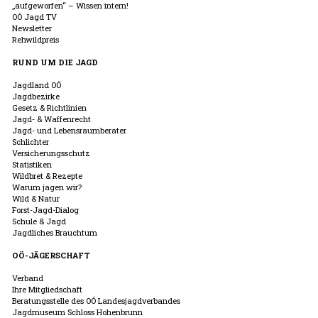
„aufgeworfen“ – Wissen intern!
OÖ Jagd TV
Newsletter
Rehwildpreis
RUND UM DIE JAGD
Jagdland OÖ
Jagdbezirke
Gesetz & Richtlinien
Jagd- & Waffenrecht
Jagd- und Lebensraumberater
Schlichter
Versicherungsschutz
Statistiken
Wildbret & Rezepte
Warum jagen wir?
Wild & Natur
Forst-Jagd-Dialog
Schule & Jagd
Jagdliches Brauchtum
OÖ-JÄGERSCHAFT
Verband
Ihre Mitgliedschaft
Beratungsstelle des OÖ Landesjagdverbandes
Jagdmuseum Schloss Hohenbrunn