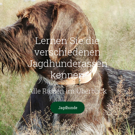
Lernen Sie die
verschiedenen
Jagdhunderassen
kennen
Alle Rassen im Überblick
Jagdhunde