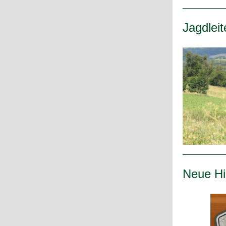
Jagdleit
Neue Hin