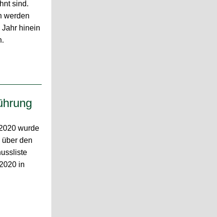
nt sind.
n werden
 Jahr hinein
n.
ührung
/2020 wurde
 über den
ussliste
 2020 in