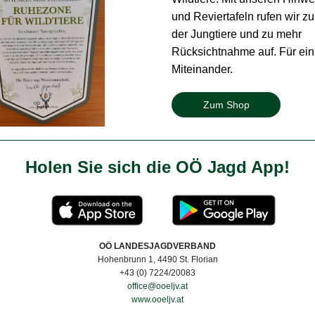
und Reviertafeln rufen wir z
der Jungtiere und zu mehr
Rücksichtnahme auf. Für ein
Miteinander.
Zum Shop
Holen Sie sich die OÖ Jagd App!
OÖ LANDESJAGDVERBAND
Hohenbrunn 1, 4490 St. Florian
+43 (0) 7224/20083
office@ooeljv.at
www.ooeljv.at