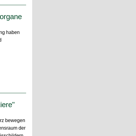
zorgane
ung haben
d
iere"
ärz bewegen
ensraum der
isschildern