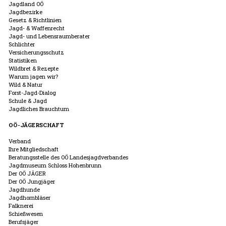
Jagdland OÖ
Jagdbezirke
Gesetz & Richtlinien
Jagd- & Waffenrecht
Jagd- und Lebensraumberater
Schlichter
Versicherungsschutz
Statistiken
Wildbret & Rezepte
Warum jagen wir?
Wild & Natur
Forst-Jagd-Dialog
Schule & Jagd
Jagdliches Brauchtum
OÖ-JÄGERSCHAFT
Verband
Ihre Mitgliedschaft
Beratungsstelle des OÖ Landesjagdverbandes
Jagdmuseum Schloss Hohenbrunn
Der OÖ JÄGER
Der OÖ Jungjäger
Jagdhunde
Jagdhornbläser
Falknerei
Schießwesen
Berufsjäger