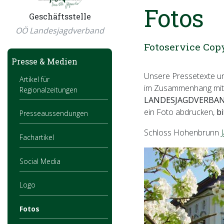
Fotos
Geschäftsstelle
OÖ Landesjagdverband
Fotoservice Co
Presse & Medien
Unsere Pressetexte u
Artikel für
im Zusammenhang mit
Regionalzeitungen
LANDESJAGDVERBA
ein Foto abdrucken,
b
Presseaussendungen
Schloss Hohenbrunn
Fachartikel
Social Media
Logo
Fotos