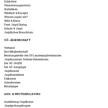
Schlichter
Versicherungsschutz
Statistiken
Wildbret & Rezepte
Warum jagen wir?
Wild & Natur
Forst-Jagd-Dialog
Schule & Jagd
Jagdliches Brauchtum
OÖ-JÄGERSCHAFT
Verband
Ihre Mitgliedschaft
Beratungsstelle des OÖ Landesjagdverbandes
Jagdmuseum Schloss Hohenbrunn
Der OÖ JÄGER
Der OÖ Jungjäger
Jagdhunde
Jagdhornbläser
Falknerei
Schießwesen
Berufsjäger
AUS- & WEITERBILDUNG
Ausbildung/Jagdkurse
Jagdprüfungsfragen