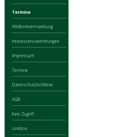
Termine
Wildbretvermarktung
Interessensvertretungen
Impressum
Termine
Datenschutzrichtlinie
AGB
Kein Zugriff
Linkbox