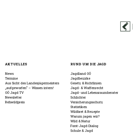
AKTUELLES
RUND UM DIE JAGD
News
Jagdland OÖ
Termine
Jagdbezirke
Aus Sicht des Landesjägermeisters
Gesetz & Richtlinien
„aufgeworfen“ – Wissen intern!
Jagd- & Waffenrecht
OÖ Jagd TV
Jagd- und Lebensraumberater
Newsletter
Schlichter
Rehwildpreis
Versicherungsschutz
Statistiken
Wildbret & Rezepte
Warum jagen wir?
Wild & Natur
Forst-Jagd-Dialog
Schule & Jagd