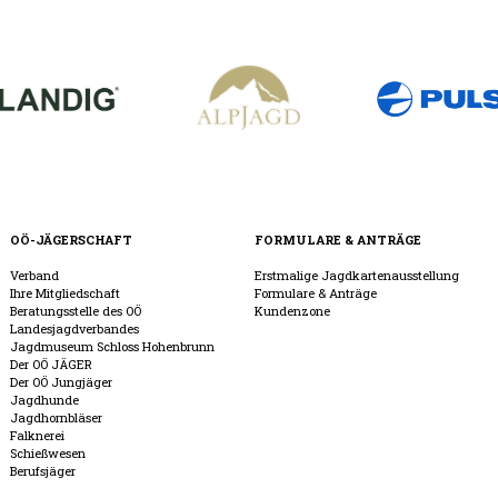
OÖ-JÄGERSCHAFT
FORMULARE & ANTRÄGE
Verband
Erstmalige Jagdkartenausstellung
Ihre Mitgliedschaft
Formulare & Anträge
Beratungsstelle des OÖ
Kundenzone
Landesjagdverbandes
Jagdmuseum Schloss Hohenbrunn
Der OÖ JÄGER
Der OÖ Jungjäger
Jagdhunde
Jagdhornbläser
Falknerei
Schießwesen
Berufsjäger