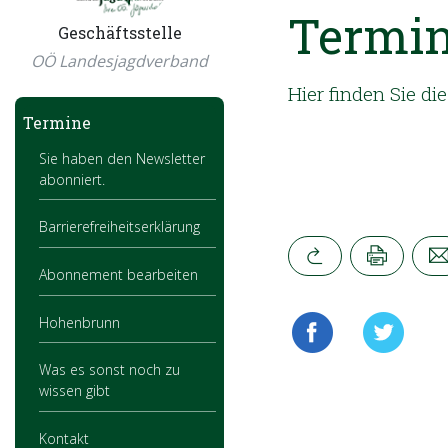
Termi
Geschäftsstelle
OÖ Landesjagdverband
Hier finden Sie d
Termine
Sie haben den Newsletter
abonniert.
Barrierefreiheitserklärung
Abonnement bearbeiten
Hohenbrunn
Was es sonst noch zu
wissen gibt
Kontakt