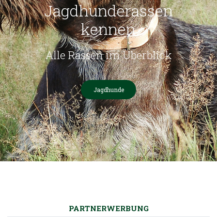
Jagdhunderassen
kennen
Alle Rassen im Überblick
Jagdhunde
PARTNERWERBUNG