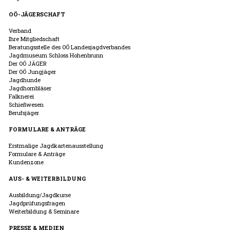
OÖ-JÄGERSCHAFT
Verband
Ihre Mitgliedschaft
Beratungsstelle des OÖ Landesjagdverbandes
Jagdmuseum Schloss Hohenbrunn
Der OÖ JÄGER
Der OÖ Jungjäger
Jagdhunde
Jagdhornbläser
Falknerei
Schießwesen
Berufsjäger
FORMULARE & ANTRÄGE
Erstmalige Jagdkartenausstellung
Formulare & Anträge
Kundenzone
AUS- & WEITERBILDUNG
Ausbildung/Jagdkurse
Jagdprüfungsfragen
Weiterbildung & Seminare
PRESSE & MEDIEN