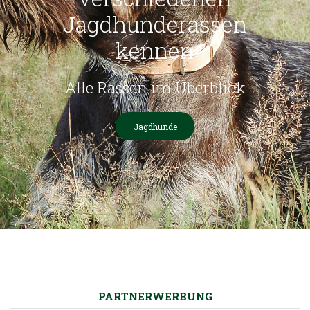
Jagdhunderassen
kennen
Alle Rassen im Überblick
Jagdhunde
PARTNERWERBUNG