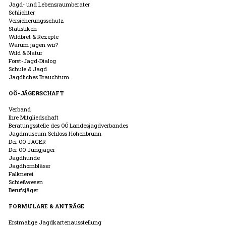
Jagd- und Lebensraumberater
Schlichter
Versicherungsschutz
Statistiken
Wildbret & Rezepte
Warum jagen wir?
Wild & Natur
Forst-Jagd-Dialog
Schule & Jagd
Jagdliches Brauchtum
OÖ-JÄGERSCHAFT
Verband
Ihre Mitgliedschaft
Beratungsstelle des OÖ Landesjagdverbandes
Jagdmuseum Schloss Hohenbrunn
Der OÖ JÄGER
Der OÖ Jungjäger
Jagdhunde
Jagdhornbläser
Falknerei
Schießwesen
Berufsjäger
FORMULARE & ANTRÄGE
Erstmalige Jagdkartenausstellung