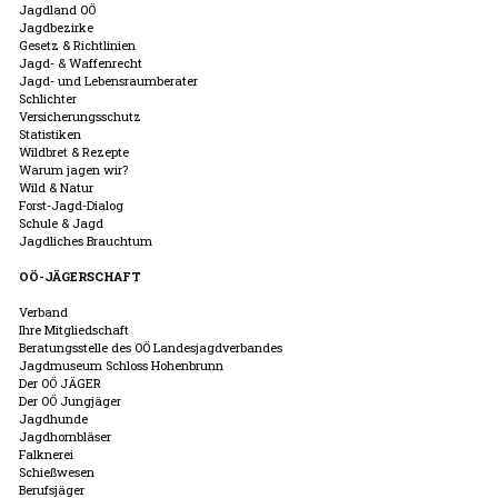
Jagdland OÖ
Jagdbezirke
Gesetz & Richtlinien
Jagd- & Waffenrecht
Jagd- und Lebensraumberater
Schlichter
Versicherungsschutz
Statistiken
Wildbret & Rezepte
Warum jagen wir?
Wild & Natur
Forst-Jagd-Dialog
Schule & Jagd
Jagdliches Brauchtum
OÖ-JÄGERSCHAFT
Verband
Ihre Mitgliedschaft
Beratungsstelle des OÖ Landesjagdverbandes
Jagdmuseum Schloss Hohenbrunn
Der OÖ JÄGER
Der OÖ Jungjäger
Jagdhunde
Jagdhornbläser
Falknerei
Schießwesen
Berufsjäger