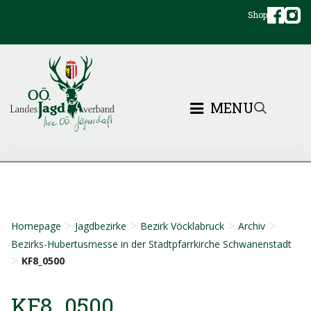
Shop
MENU
>
>
>
>
Homepage
Jagdbezirke
Bezirk Vöcklabruck
Archiv
Bezirks-Hubertusmesse in der Stadtpfarrkirche Schwanenstadt
>
KF8_0500
KF8_0500