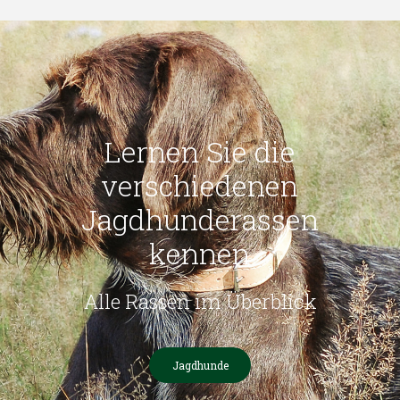
Lernen Sie die
verschiedenen
Jagdhunderassen
kennen
Alle Rassen im Überblick
Jagdhunde