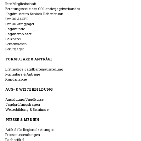
Ihre Mitgliedschaft
Beratungsstelle des OÖ Landesjagdverbandes
Jagdmuseum Schloss Hohenbrunn
Der OÖ JÄGER
Der OÖ Jungjäger
Jagdhunde
Jagdhornbläser
Falknerei
Schießwesen
Berufsjäger
FORMULARE & ANTRÄGE
Erstmalige Jagdkartenausstellung
Formulare & Anträge
Kundenzone
AUS- & WEITERBILDUNG
Ausbildung/Jagdkurse
Jagdprüfungsfragen
Weiterbildung & Seminare
PRESSE & MEDIEN
Artikel für Regionalzeitungen
Presseaussendungen
Fachartikel