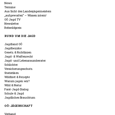
News
Termine
Aus Sicht des Landesjägermeisters
„aufgeworfen“ – Wissen intern!
OÖ Jagd TV
Newsletter
Rehwildpreis
RUND UM DIE JAGD
Jagdland OÖ
Jagdbezirke
Gesetz & Richtlinien
Jagd- & Waffenrecht
Jagd- und Lebensraumberater
Schlichter
Versicherungsschutz
Statistiken
Wildbret & Rezepte
Warum jagen wir?
Wild & Natur
Forst-Jagd-Dialog
Schule & Jagd
Jagdliches Brauchtum
OÖ-JÄGERSCHAFT
Verband