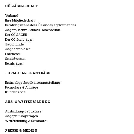
OÖ-JÄGERSCHAFT
Verband
Ihre Mitgliedschaft
Beratungsstelle des OÖ Landesjagdverbandes
Jagdmuseum Schloss Hohenbrunn
Der OÖ JÄGER
Der OÖ Jungjäger
Jagdhunde
Jagdhornbläser
Falknerei
Schießwesen
Berufsjäger
FORMULARE & ANTRÄGE
Erstmalige Jagdkartenausstellung
Formulare & Anträge
Kundenzone
AUS- & WEITERBILDUNG
Ausbildung/Jagdkurse
Jagdprüfungsfragen
Weiterbildung & Seminare
PRESSE & MEDIEN