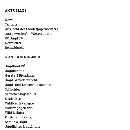
AKTUELLES
News
Termine
Aus Sicht des Landesjägermeisters
„aufgeworfen“ – Wissen intern!
OÖ Jagd TV
Newsletter
Rehwildpreis
RUND UM DIE JAGD
Jagdland OÖ
Jagdbezirke
Gesetz & Richtlinien
Jagd- & Waffenrecht
Jagd- und Lebensraumberater
Schlichter
Versicherungsschutz
Statistiken
Wildbret & Rezepte
Warum jagen wir?
Wild & Natur
Forst-Jagd-Dialog
Schule & Jagd
Jagdliches Brauchtum