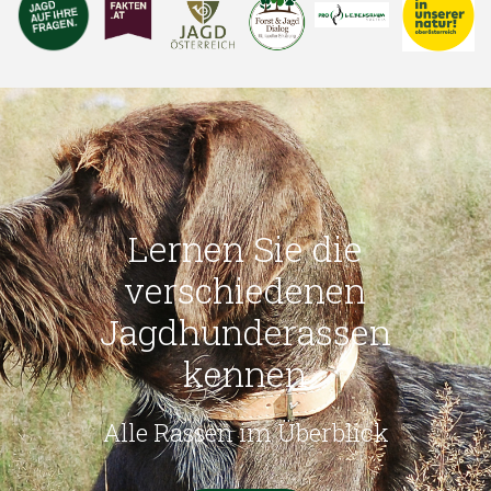
Lernen Sie die
verschiedenen
Jagdhunderassen
kennen
Alle Rassen im Überblick