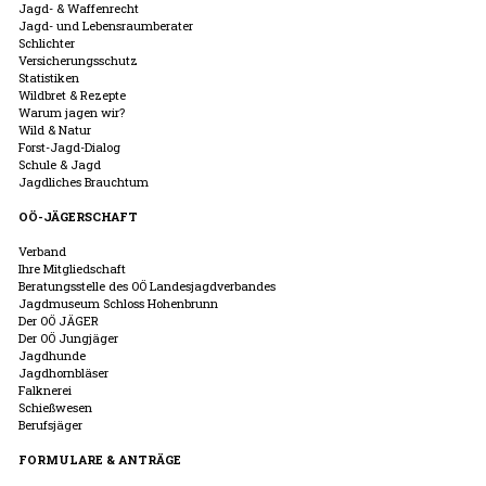
Jagd- & Waffenrecht
Jagd- und Lebensraumberater
Schlichter
Versicherungsschutz
Statistiken
Wildbret & Rezepte
Warum jagen wir?
Wild & Natur
Forst-Jagd-Dialog
Schule & Jagd
Jagdliches Brauchtum
OÖ-JÄGERSCHAFT
Verband
Ihre Mitgliedschaft
Beratungsstelle des OÖ Landesjagdverbandes
Jagdmuseum Schloss Hohenbrunn
Der OÖ JÄGER
Der OÖ Jungjäger
Jagdhunde
Jagdhornbläser
Falknerei
Schießwesen
Berufsjäger
FORMULARE & ANTRÄGE