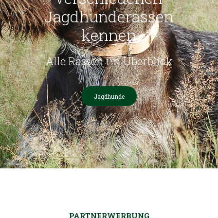
Jagdhunderassen
kennen
Alle Rassen im Überblick
Jagdhunde
PARTNERWERBUNG