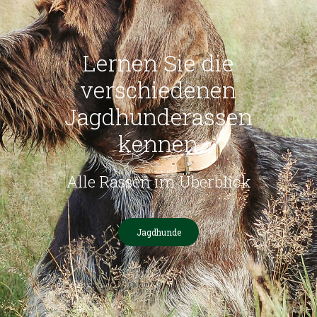
Lernen Sie die
verschiedenen
Jagdhunderassen
kennen
Alle Rassen im Überblick
Jagdhunde