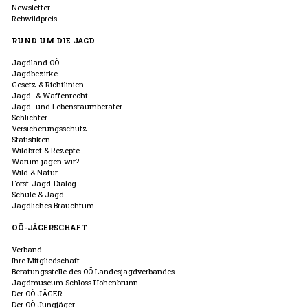
Newsletter
Rehwildpreis
RUND UM DIE JAGD
Jagdland OÖ
Jagdbezirke
Gesetz & Richtlinien
Jagd- & Waffenrecht
Jagd- und Lebensraumberater
Schlichter
Versicherungsschutz
Statistiken
Wildbret & Rezepte
Warum jagen wir?
Wild & Natur
Forst-Jagd-Dialog
Schule & Jagd
Jagdliches Brauchtum
OÖ-JÄGERSCHAFT
Verband
Ihre Mitgliedschaft
Beratungsstelle des OÖ Landesjagdverbandes
Jagdmuseum Schloss Hohenbrunn
Der OÖ JÄGER
Der OÖ Jungjäger