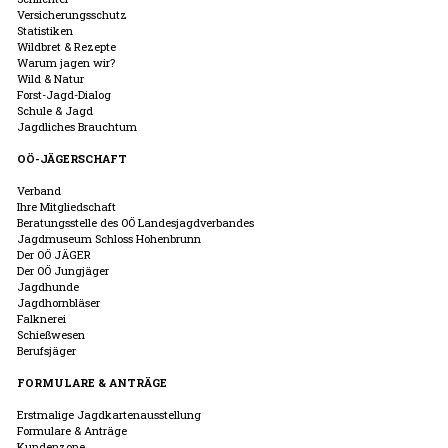
Versicherungsschutz
Statistiken
Wildbret & Rezepte
Warum jagen wir?
Wild & Natur
Forst-Jagd-Dialog
Schule & Jagd
Jagdliches Brauchtum
OÖ-JÄGERSCHAFT
Verband
Ihre Mitgliedschaft
Beratungsstelle des OÖ Landesjagdverbandes
Jagdmuseum Schloss Hohenbrunn
Der OÖ JÄGER
Der OÖ Jungjäger
Jagdhunde
Jagdhornbläser
Falknerei
Schießwesen
Berufsjäger
FORMULARE & ANTRÄGE
Erstmalige Jagdkartenausstellung
Formulare & Anträge
Kundenzone