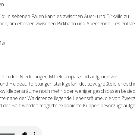
en.
d: In seltenen Fällen kann es zwischen Auer- und Birkwild zu
en, am ehesten zwischen Birkhahn und Auerhenne – es entste
Mai
n in den Niederungen Mitteleuropas sind aufgrund von
nd Heideaufforstungen stark gefährdet bzw. großteils erlosch
rkwildlebensräume noch mehr oder weniger geschlossen besied
chte nahe der Waldgrenze liegende Lebensräume, die von Zwer
d der Balz werden möglicht exponierte Kuppen bevorzugt aufge