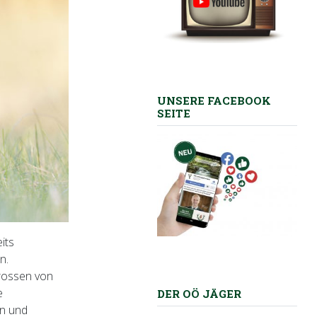
UNSERE FACEBOOK
SEITE
its
n.
rossen von
e
DER OÖ JÄGER
en und