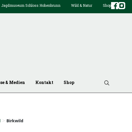
Jagdmuseum Schloss Hohenbrunn
Wild & Natur
Shop
sse & Medien
Kontakt
Shop
>
l
Birkwild