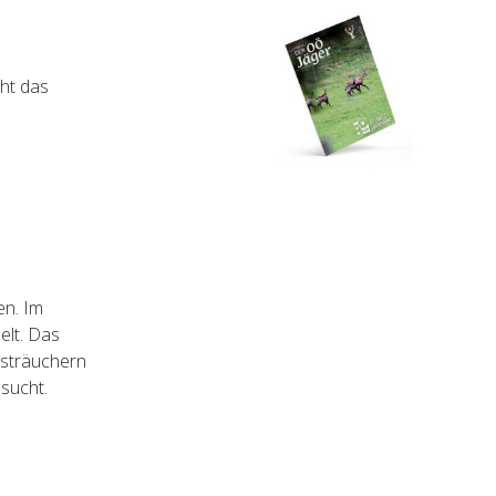
ht das
en. Im
elt. Das
gsträuchern
sucht.