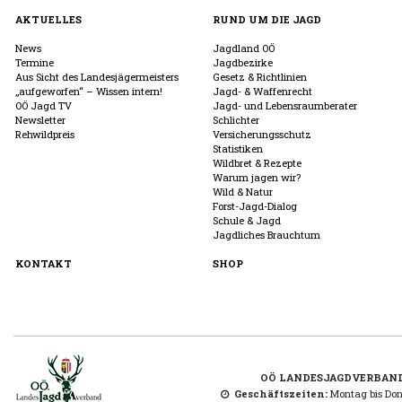
AKTUELLES
RUND UM DIE JAGD
News
Jagdland OÖ
Termine
Jagdbezirke
Aus Sicht des Landesjägermeisters
Gesetz & Richtlinien
„aufgeworfen“ – Wissen intern!
Jagd- & Waffenrecht
OÖ Jagd TV
Jagd- und Lebensraumberater
Newsletter
Schlichter
Rehwildpreis
Versicherungsschutz
Statistiken
Wildbret & Rezepte
Warum jagen wir?
Wild & Natur
Forst-Jagd-Dialog
Schule & Jagd
Jagdliches Brauchtum
KONTAKT
SHOP
OÖ LANDESJAGDVERBAN
Geschäftszeiten:
Montag bis Donn