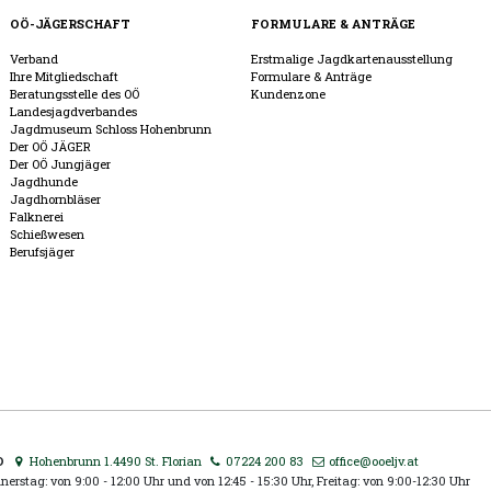
OÖ-JÄGERSCHAFT
FORMULARE & ANTRÄGE
Verband
Erstmalige Jagdkartenausstellung
Ihre Mitgliedschaft
Formulare & Anträge
Beratungsstelle des OÖ
Kundenzone
Landesjagdverbandes
Jagdmuseum Schloss Hohenbrunn
Der OÖ JÄGER
Der OÖ Jungjäger
Jagdhunde
Jagdhornbläser
Falknerei
Schießwesen
Berufsjäger
D
Hohenbrunn 1.4490 St. Florian
07224 200 83
office@ooeljv.at
erstag: von 9:00 - 12:00 Uhr und von 12:45 - 15:30 Uhr, Freitag: von 9:00-12:30 Uhr