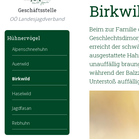
Birkwi
Geschäftsstelle
OÖ Landesjagdverband
Beim zur Familie 
Geschlechtsdimorp
Hühnervögel
erreicht der schw
Alpenschneehuhn
ausgestattete Hah
unauffällig braun
Auerwild
während der Balzz
Birkwild
Unterstoß auffälli
Haselwild
Jagdfasan
Rebhuhn