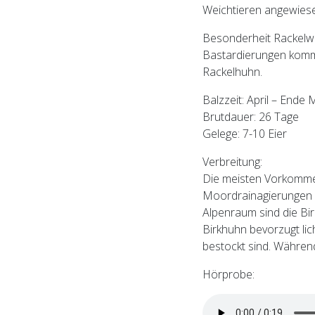
Weichtieren angewies
Besonderheit Rackelwil
Bastardierungen komm
Rackelhuhn.
Balzzeit: April – Ende 
Brutdauer: 26 Tage
Gelege: 7-10 Eier
Verbreitung:
Die meisten Vorkomme
Moordrainagierungen u
Alpenraum sind die Bi
Birkhuhn bevorzugt li
bestockt sind. Währen
Hörprobe: