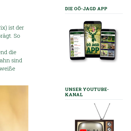
DIE OÖ-JAGD APP
x) ist der
rägt. So
end die
Hahn sind
 weiße
UNSER YOUTUBE-
KANAL