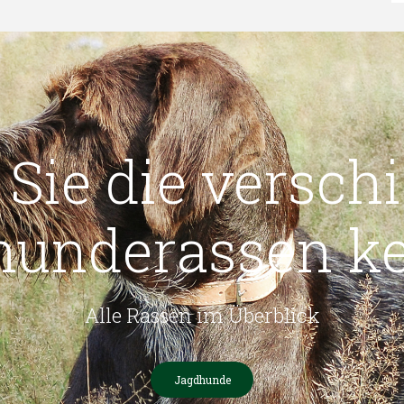
 Sie die versch
hunderassen k
Alle Rassen im Überblick
Jagdhunde