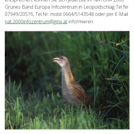
Grünes Band Europa Infozentrum in Leopoldschlag Tel.Nr.
07949/20576, Tel.Nr. mobil 0664/5143548 oder per E-Mail
nat.2000infozentrum@gmx.at
informieren.