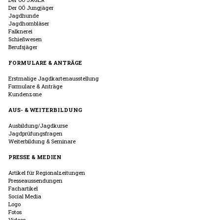
Der OÖ Jungjäger
Jagdhunde
Jagdhornbläser
Falknerei
Schießwesen
Berufsjäger
FORMULARE & ANTRÄGE
Erstmalige Jagdkartenausstellung
Formulare & Anträge
Kundenzone
AUS- & WEITERBILDUNG
Ausbildung/Jagdkurse
Jagdprüfungsfragen
Weiterbildung & Seminare
PRESSE & MEDIEN
Artikel für Regionalzeitungen
Presseaussendungen
Fachartikel
Social Media
Logo
Fotos
Videos