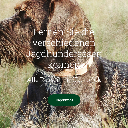
Lernen Sie die
verschiedenen
Jagdhunderassen
kennen
Alle Rassen im Überblick
Jagdhunde