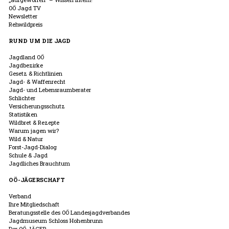
OÖ Jagd TV
Newsletter
Rehwildpreis
RUND UM DIE JAGD
Jagdland OÖ
Jagdbezirke
Gesetz & Richtlinien
Jagd- & Waffenrecht
Jagd- und Lebensraumberater
Schlichter
Versicherungsschutz
Statistiken
Wildbret & Rezepte
Warum jagen wir?
Wild & Natur
Forst-Jagd-Dialog
Schule & Jagd
Jagdliches Brauchtum
OÖ-JÄGERSCHAFT
Verband
Ihre Mitgliedschaft
Beratungsstelle des OÖ Landesjagdverbandes
Jagdmuseum Schloss Hohenbrunn
Der OÖ JÄGER