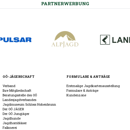
PARTNERWERBUNG
OÖ-JÄGERSCHAFT
FORMULARE & ANTRÄGE
Verband
Erstmalige Jagdkartenausstellung
Ihre Mitgliedschaft
Formulare & Anträge
Beratungsstelle des OÖ
Kundenzone
Landesjagdverbandes
Jagdmuseum Schloss Hohenbrunn
Der OÖ JÄGER
Der OÖ Jungjäger
Jagdhunde
Jagdhornbläser
Falknerei