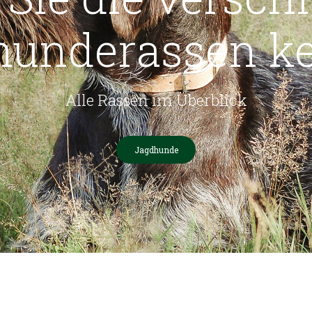
hunderassen k
Alle Rassen im Überblick
Jagdhunde