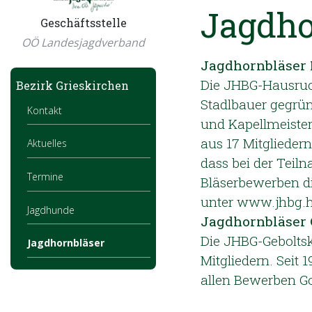
Jagdho
Geschäftsstelle
OÖ Landesjagdverband
Jagdhornbläser
Die JHBG-Hausruck
Bezirk Grieskirchen
Stadlbauer gegrün
Kontakt
und Kapellmeister
aus 17 Mitglieder
Aktuelles
dass bei der Teil
Termine
Bläserbewerben di
unter www.jhbg.h
Jagdhunde
Jagdhornbläser 
Die JHBG-Geboltsk
Jagdhornbläser
Mitgliedern. Seit
allen Bewerben Go