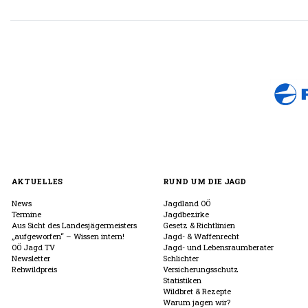
AKTUELLES
RUND UM DIE JAGD
News
Jagdland OÖ
Termine
Jagdbezirke
Aus Sicht des Landesjägermeisters
Gesetz & Richtlinien
„aufgeworfen“ – Wissen intern!
Jagd- & Waffenrecht
OÖ Jagd TV
Jagd- und Lebensraumberater
Newsletter
Schlichter
Rehwildpreis
Versicherungsschutz
Statistiken
Wildbret & Rezepte
Warum jagen wir?