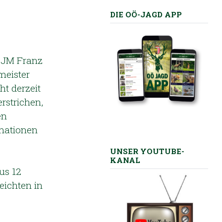
DIE OÖ-JAGD APP
 BJM Franz
meister
ht derzeit
rstrichen,
en
rmationen
UNSER YOUTUBE-
KANAL
us 12
eichten in