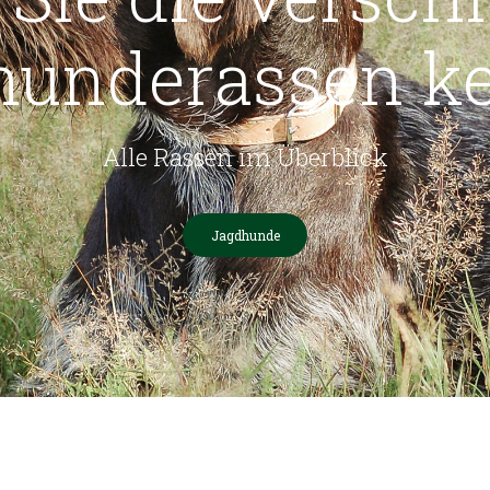
hunderassen k
Alle Rassen im Überblick
Jagdhunde