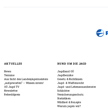
AKTUELLES
RUND UM DIE JAGD
News
Jagdland OÖ
Termine
Jagdbezirke
Aus Sicht des Landesjägermeisters
Gesetz & Richtlinien
„aufgeworfen“ – Wissen intern!
Jagd- & Waffenrecht
OÖ Jagd TV
Jagd- und Lebensraumberater
Newsletter
Schlichter
Rehwildpreis
Versicherungsschutz
Statistiken
Wildbret & Rezepte
Warum jagen wir?