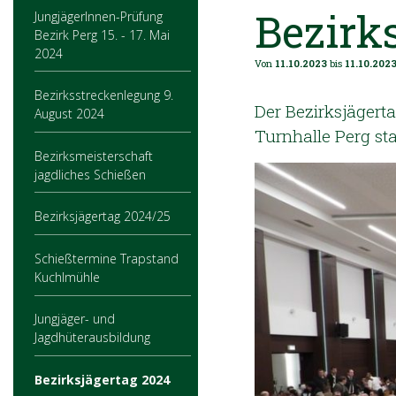
Bezirk
JungjägerInnen-Prüfung
Bezirk Perg 15. - 17. Mai
2024
Von
11.10.2023
bis
11.10.202
Bezirksstreckenlegung 9.
Der Bezirksjägert
August 2024
Turnhalle Perg sta
Bezirksmeisterschaft
jagdliches Schießen
Bezirksjägertag 2024/25
Schießtermine Trapstand
Kuchlmühle
Jungjäger- und
Jagdhüterausbildung
Bezirksjägertag 2024