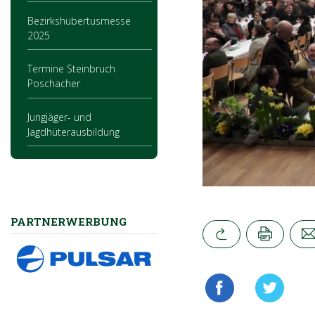
Bezirkshubertusmesse
2025
Termine Steinbruch
Poschacher
Jungjäger- und
Jagdhüterausbildung
PARTNERWERBUNG