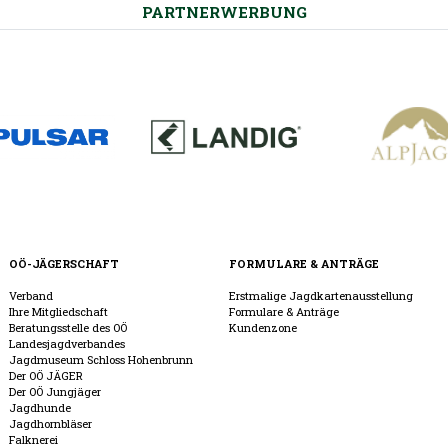
PARTNERWERBUNG
OÖ-JÄGERSCHAFT
FORMULARE & ANTRÄGE
Verband
Erstmalige Jagdkartenausstellung
Ihre Mitgliedschaft
Formulare & Anträge
Beratungsstelle des OÖ
Kundenzone
Landesjagdverbandes
Jagdmuseum Schloss Hohenbrunn
Der OÖ JÄGER
Der OÖ Jungjäger
Jagdhunde
Jagdhornbläser
Falknerei