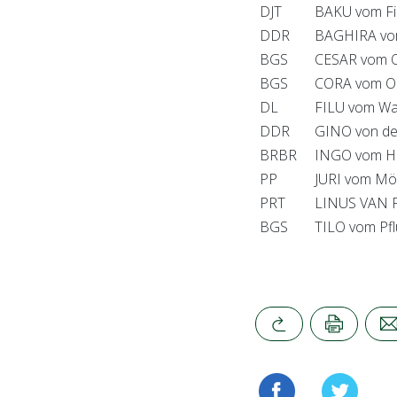
DJT
BAKU vom Fi
DDR
BAGHIRA vom
BGS
CESAR vom 
BGS
CORA vom O
DL
FILU vom Wal
DDR
GINO von de
BRBR
INGO vom H
PP
JURI vom Mö
PRT
LINUS VAN 
BGS
TILO vom Pfl