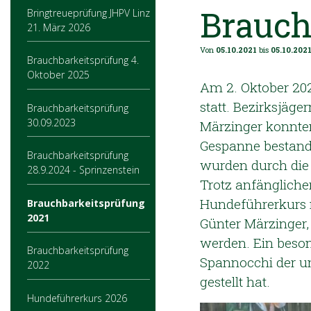
Brauch
Bringtreueprüfung JHPV Linz
21. März 2026
Von
05.10.2021
bis
05.10.202
Brauchbarkeitsprüfung 4.
Oktober 2025
Am 2. Oktober 202
statt. Bezirksjäge
Brauchbarkeitsprüfung
30.09.2023
Märzinger konnten
Gespanne bestand
Brauchbarkeitsprüfung
wurden durch die
28.9.2024 - Sprinzenstein
Trotz anfänglich
Hundeführerkurs 
Brauchbarkeitsprüfung
2021
Günter Märzinger,
werden. Ein beso
Brauchbarkeitsprüfung
Spannocchi der u
2022
gestellt hat.
Hundeführerkurs 2026