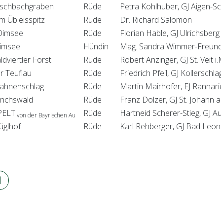
schbachgraben
Rüde
Petra Kohlhuber, GJ Aigen-Sc
 Übleisspitz
Rüde
Dr. Richard Salomon
Oimsee
Rüde
Florian Hable, GJ Ulrichsberg
imsee
Hündin
Mag. Sandra Wimmer-Freun
dviertler Forst
Rüde
Robert Anzinger, GJ St. Veit i.
r Teuflau
Rüde
Friedrich Pfeil, GJ Kollerschla
ahnenschlag
Rüde
Martin Mairhofer, EJ Rannari
nchswald
Rüde
Franz Dolzer, GJ St. Johann
PELT
Rüde
Hartneid Scherer-Stieg, GJ A
von der Bayrischen Au
üglhof
Rüde
Karl Rehberger, GJ Bad Leonf