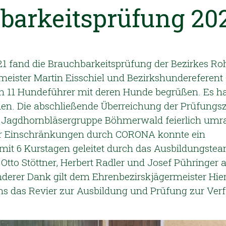
barkeitsprüfung 20
1
1 fand die Brauchbarkeitsprüfung der Bezirkes R
rmeister Martin Eisschiel und Bezirkshundereferent
 11 Hundeführer mit deren Hunde begrüßen. Es ha
en. Die abschließende Überreichung der Prüfungs
 Jagdhornbläsergruppe Böhmerwald feierlich umr
er Einschränkungen durch CORONA konnte ein
mit 6 Kurstagen geleitet durch das Ausbildungste
 Otto Stöttner, Herbert Radler und Josef Pühringer 
nderer Dank gilt dem Ehrenbezirskjägermeister Hi
ns das Revier zur Ausbildung und Prüfung zur Ver