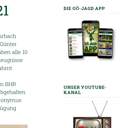
21
DIE OÖ-JAGD APP
ohrbach
 Günter
ben alle 10
zeugnisse
ahmt.
am BHR
UNSER YOUTUBE-
abgehalten
KANAL
eronymus
fügung