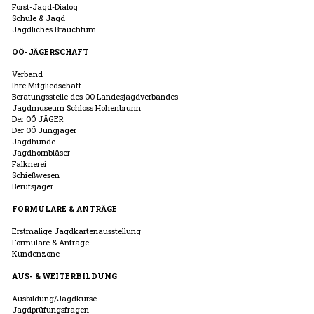
Forst-Jagd-Dialog
Schule & Jagd
Jagdliches Brauchtum
OÖ-JÄGERSCHAFT
Verband
Ihre Mitgliedschaft
Beratungsstelle des OÖ Landesjagdverbandes
Jagdmuseum Schloss Hohenbrunn
Der OÖ JÄGER
Der OÖ Jungjäger
Jagdhunde
Jagdhornbläser
Falknerei
Schießwesen
Berufsjäger
FORMULARE & ANTRÄGE
Erstmalige Jagdkartenausstellung
Formulare & Anträge
Kundenzone
AUS- & WEITERBILDUNG
Ausbildung/Jagdkurse
Jagdprüfungsfragen