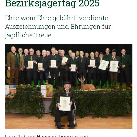
Bezirksjägertag 2025
Ehre wem Ehre gebührt: verdiente
Auszeichnungen und Ehrungen für
jagdliche Treue
Foto: (Johann Hammer, honorarfrei)