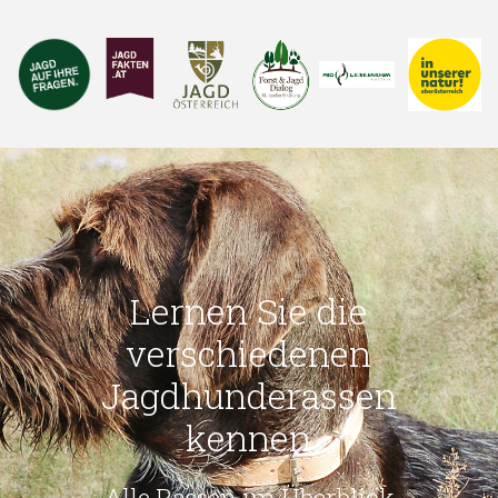
Lernen Sie die
verschiedenen
Jagdhunderassen
kennen
Alle Rassen im Überblick