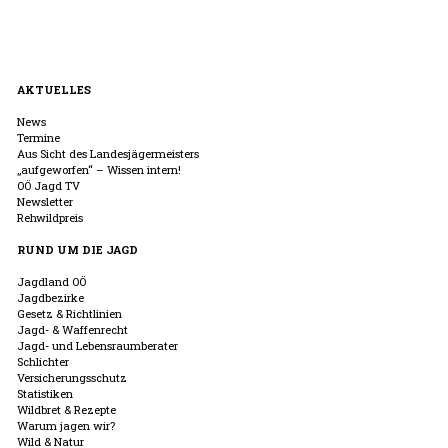
AKTUELLES
News
Termine
Aus Sicht des Landesjägermeisters
„aufgeworfen“ – Wissen intern!
OÖ Jagd TV
Newsletter
Rehwildpreis
RUND UM DIE JAGD
Jagdland OÖ
Jagdbezirke
Gesetz & Richtlinien
Jagd- & Waffenrecht
Jagd- und Lebensraumberater
Schlichter
Versicherungsschutz
Statistiken
Wildbret & Rezepte
Warum jagen wir?
Wild & Natur