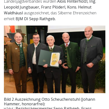
Landesjagdverbandes wurden
Alois Hinterhölzl, Ing.
Leopold Jungbauer, Franz Plöderl, Kons. Helmut
Waldhäusl
ausgezeichnet, das Silberne Ehrenzeichen
erhielt
BJM DI Sepp Rathgeb.
Bild 2 Auszeichnung Otto Scheuchenstuhl (Johann
Hammer, honorarfrei):
v.l.n.r.: Bezirksjägermeister Sepp Rathgeb, Franz