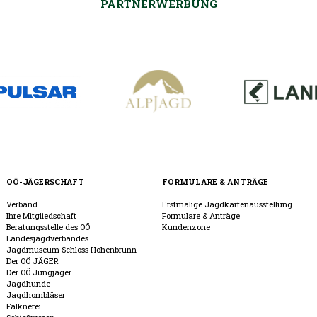
PARTNERWERBUNG
OÖ-JÄGERSCHAFT
FORMULARE & ANTRÄGE
Verband
Erstmalige Jagdkartenausstellung
Ihre Mitgliedschaft
Formulare & Anträge
Beratungsstelle des OÖ
Kundenzone
Landesjagdverbandes
Jagdmuseum Schloss Hohenbrunn
Der OÖ JÄGER
Der OÖ Jungjäger
Jagdhunde
Jagdhornbläser
Falknerei