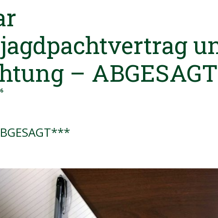
ar
jagdpachtvertrag u
chtung – ABGESAGT
26
ABGESAGT***