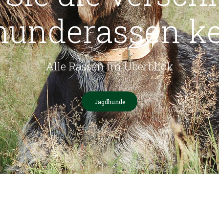
hunderassen k
Alle Rassen im Überblick
Jagdhunde