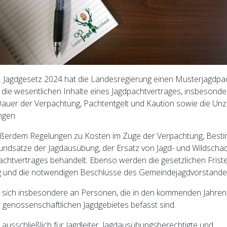
 Jagdgesetz 2024 hat die Landesregierung einen Musterjagdpa
t die wesentlichen Inhalte eines Jagdpachtvertrages, insbesonde
Dauer der Verpachtung, Pachtentgelt und Kaution sowie die Unzu
ngen.
ßerdem Regelungen zu Kosten im Zuge der Verpachtung, Best
rundsätze der Jagdausübung, der Ersatz von Jagd- und Wildschä
chtvertrages behandelt. Ebenso werden die gesetzlichen Friste
ng und die notwendigen Beschlüsse des Gemeindejagdvorstandes
t sich insbesondere an Personen, die in den kommenden Jahren
genossenschaftlichen Jagdgebietes befasst sind.
usschließlich für Jagdleiter, Jagdausübungsberechtigte und