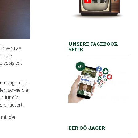
UNSERE FACEBOOK
chtvertrag
SEITE
re die
lässigkeit
immungen für
den sowie die
n für die
 erläutert.
 mit der
DER OÖ JÄGER