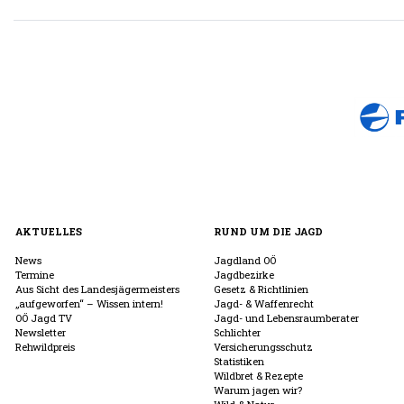
AKTUELLES
RUND UM DIE JAGD
News
Jagdland OÖ
Termine
Jagdbezirke
Aus Sicht des Landesjägermeisters
Gesetz & Richtlinien
„aufgeworfen“ – Wissen intern!
Jagd- & Waffenrecht
OÖ Jagd TV
Jagd- und Lebensraumberater
Newsletter
Schlichter
Rehwildpreis
Versicherungsschutz
Statistiken
Wildbret & Rezepte
Warum jagen wir?