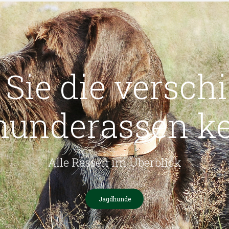
 Sie die versch
hunderassen k
Alle Rassen im Überblick
Jagdhunde