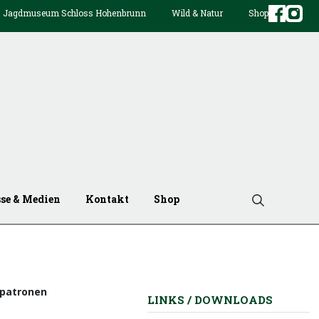
Jagdmuseum Schloss Hohenbrunn
Wild & Natur
Shop
sse & Medien
Kontakt
Shop
tpatronen
LINKS / DOWNLOADS