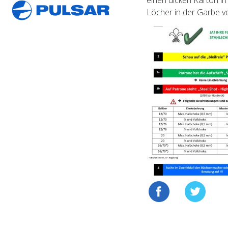
einen dicken Karton in
Löcher in der Garbe vo