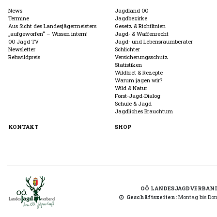
News
Jagdland OÖ
Termine
Jagdbezirke
Aus Sicht des Landesjägermeisters
Gesetz & Richtlinien
„aufgeworfen“ – Wissen intern!
Jagd- & Waffenrecht
OÖ Jagd TV
Jagd- und Lebensraumberater
Newsletter
Schlichter
Rehwildpreis
Versicherungsschutz
Statistiken
Wildbret & Rezepte
Warum jagen wir?
Wild & Natur
Forst-Jagd-Dialog
Schule & Jagd
Jagdliches Brauchtum
KONTAKT
SHOP
OÖ LANDESJAGDVERBAN
Geschäftszeiten:
Montag bis Donn