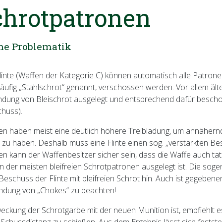
chrotpatronen
he Problematik
flinte (Waffen der Kategorie C) können automatisch alle Patrone
dläufig „Stahlschrot“ genannt, verschossen werden. Vor allem äl
endung von Bleischrot ausgelegt und entsprechend dafür besc
chuss).
nen haben meist eine deutlich höhere Treibladung, um annähernd
 zu haben. Deshalb muss eine Flinte einen sog. „verstärkten B
n kann der Waffenbesitzer sicher sein, dass die Waffe auch tat
 der meisten bleifreien Schrotpatronen ausgelegt ist. Die sogen
Beschuss der Flinte mit bleifreien Schrot hin. Auch ist gegebenen
ndung von „Chokes“ zu beachten!
ckung der Schrotgarbe mit der neuen Munition ist, empfiehlt es