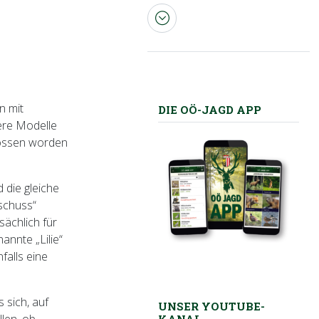
n mit
DIE OÖ-JAGD APP
tere Modelle
hossen worden
 die gleiche
eschuss“
sächlich für
annte „Lilie“
falls eine
 sich, auf
UNSER YOUTUBE-