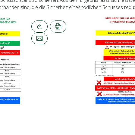
 Schussdistanz zu schießen. Aus dem Ergebnis lässt sich festste
rhanden sind, die die Sicherheit eines tödlichen Schusses redu