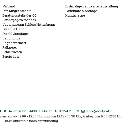
Verband
Erstmalige Jagdkartenausstellung
Ihre Mitgliedschaft
Formulare & Anträge
Beratungsstelle des OÖ
Kundenzone
Landesjagdverbandes
Jagdmuseum Schloss Hohenbrunn
Der OÖ JÄGER
Der OÖ Jungjäger
Jagdhunde
Jagdhornbläser
Falknerei
Schießwesen
Berufsjäger
D
Hohenbrunn 1.4490 St. Florian
07224 200 83
office@ooeljv.at
erstag: von 9:00 - 12:00 Uhr und von 12:45 - 15:30 Uhr, Freitag: von 9:00-12:30 Uhr
bzw. außerhalb nach Vereinbarung.