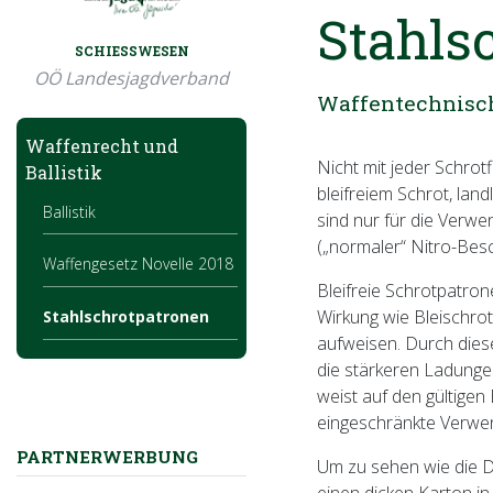
Stahls
SCHIESSWESEN
OÖ Landesjagdverband
Waffentechnisc
Waffenrecht und
Nicht mit jeder Schrot
Ballistik
bleifreiem Schrot, lan
Ballistik
sind nur für die Verw
(„normaler“ Nitro-Bes
Waffengesetz Novelle 2018
Bleifreie Schrotpatro
Wirkung wie Bleischrot
Stahlschrotpatronen
aufweisen. Durch diese
die stärkeren Ladungen
weist auf den gültigen 
eingeschränkte Verwe
PARTNERWERBUNG
Um zu sehen wie die De