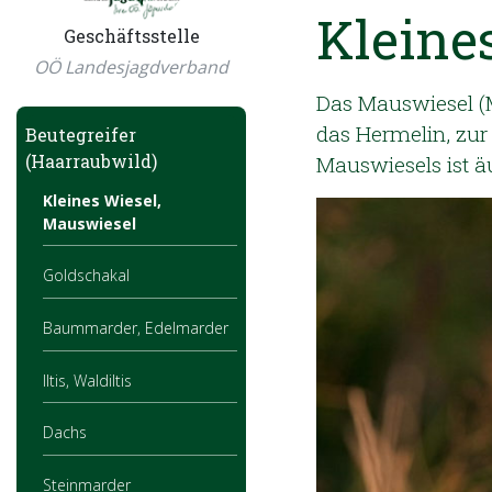
Kleine
Geschäftsstelle
OÖ Landesjagdverband
Das Mauswiesel (M
das Hermelin, zur
Beutegreifer
(Haarraubwild)
Mauswiesels ist ä
Kleines Wiesel,
Mauswiesel
Goldschakal
Baummarder, Edelmarder
Iltis, Waldiltis
Dachs
Steinmarder