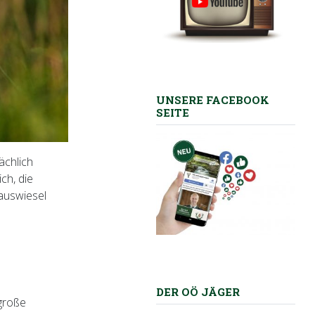
UNSERE FACEBOOK
SEITE
ächlich
ch, die
auswiesel
DER OÖ JÄGER
große