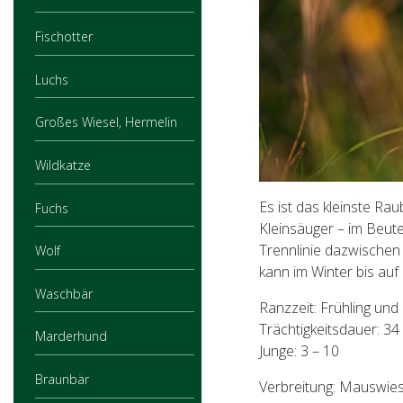
Fischotter
Luchs
Großes Wiesel, Hermelin
Wildkatze
Es ist das kleinste Ra
Fuchs
Kleinsäuger – im Beute
Trennlinie dazwischen
Wolf
kann im Winter bis auf
Waschbär
Ranzzeit: Frühling und
Trächtigkeitsdauer: 34
Marderhund
Junge: 3 – 10
Braunbär
Verbreitung: Mauswies