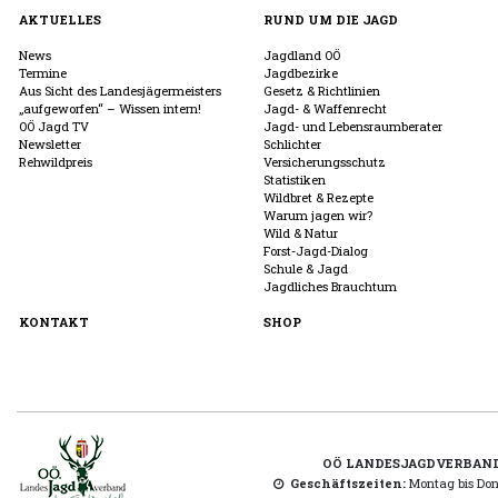
AKTUELLES
RUND UM DIE JAGD
News
Jagdland OÖ
Termine
Jagdbezirke
Aus Sicht des Landesjägermeisters
Gesetz & Richtlinien
„aufgeworfen“ – Wissen intern!
Jagd- & Waffenrecht
OÖ Jagd TV
Jagd- und Lebensraumberater
Newsletter
Schlichter
Rehwildpreis
Versicherungsschutz
Statistiken
Wildbret & Rezepte
Warum jagen wir?
Wild & Natur
Forst-Jagd-Dialog
Schule & Jagd
Jagdliches Brauchtum
KONTAKT
SHOP
OÖ LANDESJAGDVERBAN
Geschäftszeiten:
Montag bis Donn