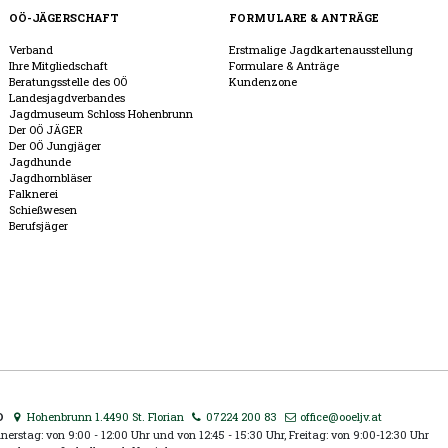
OÖ-JÄGERSCHAFT
FORMULARE & ANTRÄGE
Verband
Erstmalige Jagdkartenausstellung
Ihre Mitgliedschaft
Formulare & Anträge
Beratungsstelle des OÖ
Kundenzone
Landesjagdverbandes
Jagdmuseum Schloss Hohenbrunn
Der OÖ JÄGER
Der OÖ Jungjäger
Jagdhunde
Jagdhornbläser
Falknerei
Schießwesen
Berufsjäger
D
Hohenbrunn 1.4490 St. Florian
07224 200 83
office@ooeljv.at
erstag: von 9:00 - 12:00 Uhr und von 12:45 - 15:30 Uhr, Freitag: von 9:00-12:30 Uhr