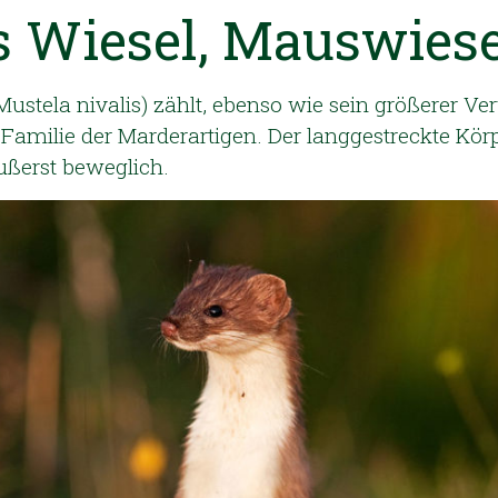
s Wiesel, Mauswiese
ustela nivalis) zählt, ebenso wie sein größerer V
 Familie der Marderartigen. Der langgestreckte Kör
ußerst beweglich.