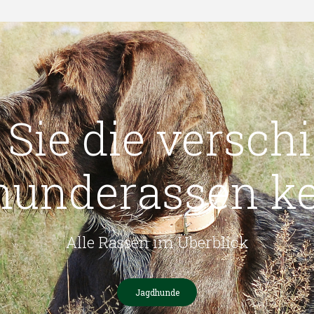
 Sie die versch
hunderassen k
Alle Rassen im Überblick
Jagdhunde