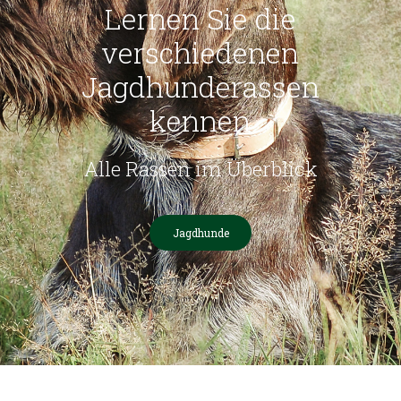
Lernen Sie die
verschiedenen
Jagdhunderassen
kennen
Alle Rassen im Überblick
Jagdhunde