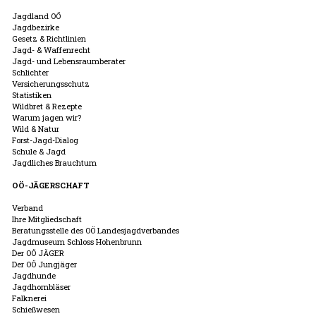
Jagdland OÖ
Jagdbezirke
Gesetz & Richtlinien
Jagd- & Waffenrecht
Jagd- und Lebensraumberater
Schlichter
Versicherungsschutz
Statistiken
Wildbret & Rezepte
Warum jagen wir?
Wild & Natur
Forst-Jagd-Dialog
Schule & Jagd
Jagdliches Brauchtum
OÖ-JÄGERSCHAFT
Verband
Ihre Mitgliedschaft
Beratungsstelle des OÖ Landesjagdverbandes
Jagdmuseum Schloss Hohenbrunn
Der OÖ JÄGER
Der OÖ Jungjäger
Jagdhunde
Jagdhornbläser
Falknerei
Schießwesen