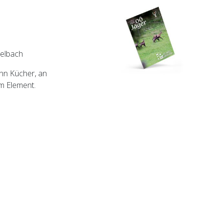
gelbach
nn Kücher, an
m Element.