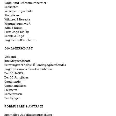
Jagd- und Lebensraumberater
Schlichter
Versicherungsschutz
Statistiken
Wildbret & Rezepte
Warum jagen wir?
Wild & Natur
Forst-Jagd-Dialog
Schule & Jagd
Jagdliches Brauchtum
OÖ-JÄGERSCHAFT
Verband
Ihre Mitgliedschaft
Beratungsstelle des OÖ Landesjagdverbandes
Jagdmuseum Schloss Hohenbrunn
Der OÖ JÄGER
Der OÖ Jungjäger
Jagdhunde
Jagdhornbläser
Falknerei
Schießwesen
Berufsjäger
FORMULARE & ANTRÄGE
Erstmalige Jagdkartenausstellung