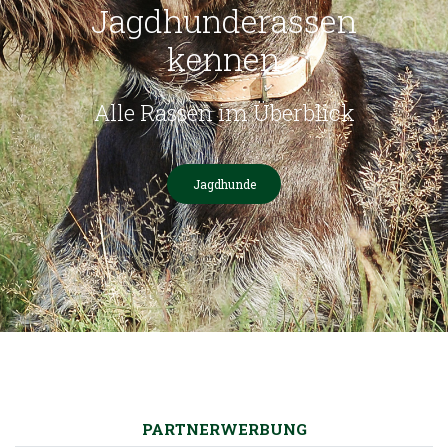
Jagdhunderassen
kennen
Alle Rassen im Überblick
Jagdhunde
PARTNERWERBUNG