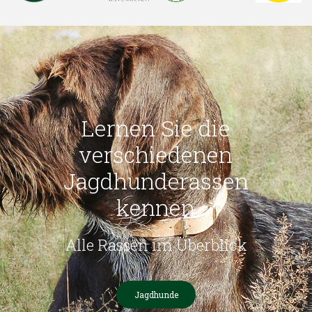
Lernen Sie die
verschiedenen
Jagdhunderassen
kennen
Alle Rassen im Überblick
Jagdhunde