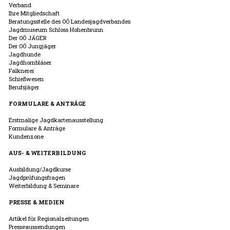
Verband
Ihre Mitgliedschaft
Beratungsstelle des OÖ Landesjagdverbandes
Jagdmuseum Schloss Hohenbrunn
Der OÖ JÄGER
Der OÖ Jungjäger
Jagdhunde
Jagdhornbläser
Falknerei
Schießwesen
Berufsjäger
FORMULARE & ANTRÄGE
Erstmalige Jagdkartenausstellung
Formulare & Anträge
Kundenzone
AUS- & WEITERBILDUNG
Ausbildung/Jagdkurse
Jagdprüfungsfragen
Weiterbildung & Seminare
PRESSE & MEDIEN
Artikel für Regionalzeitungen
Presseaussendungen