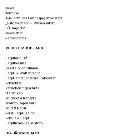
News
Termine
Aus Sicht des Landesjägermeisters
„aufgeworfen“ – Wissen intern!
OÖ Jagd TV
Newsletter
Rehwildpreis
RUND UM DIE JAGD
Jagdland OÖ
Jagdbezirke
Gesetz & Richtlinien
Jagd- & Waffenrecht
Jagd- und Lebensraumberater
Schlichter
Versicherungsschutz
Statistiken
Wildbret & Rezepte
Warum jagen wir?
Wild & Natur
Forst-Jagd-Dialog
Schule & Jagd
Jagdliches Brauchtum
OÖ-JÄGERSCHAFT