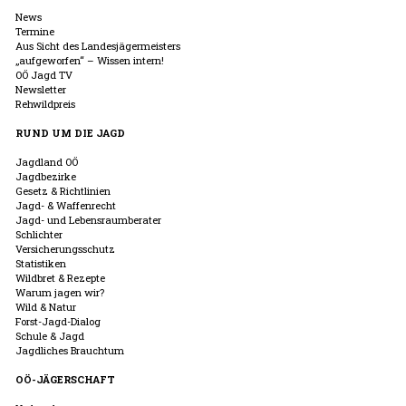
News
Termine
Aus Sicht des Landesjägermeisters
„aufgeworfen“ – Wissen intern!
OÖ Jagd TV
Newsletter
Rehwildpreis
RUND UM DIE JAGD
Jagdland OÖ
Jagdbezirke
Gesetz & Richtlinien
Jagd- & Waffenrecht
Jagd- und Lebensraumberater
Schlichter
Versicherungsschutz
Statistiken
Wildbret & Rezepte
Warum jagen wir?
Wild & Natur
Forst-Jagd-Dialog
Schule & Jagd
Jagdliches Brauchtum
OÖ-JÄGERSCHAFT