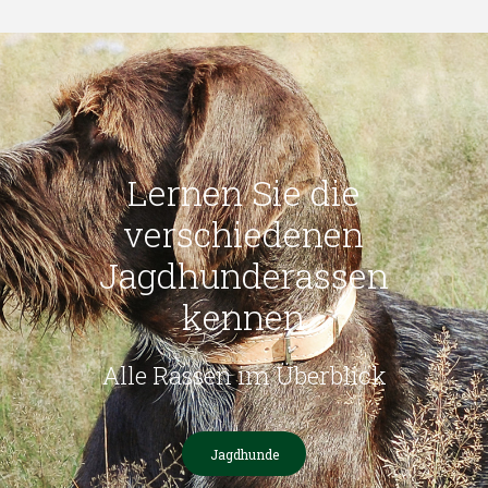
Lernen Sie die
verschiedenen
Jagdhunderassen
kennen
Alle Rassen im Überblick
Jagdhunde