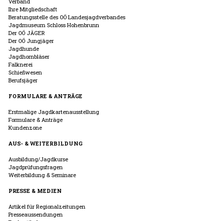
Verband
Ihre Mitgliedschaft
Beratungsstelle des OÖ Landesjagdverbandes
Jagdmuseum Schloss Hohenbrunn
Der OÖ JÄGER
Der OÖ Jungjäger
Jagdhunde
Jagdhornbläser
Falknerei
Schießwesen
Berufsjäger
FORMULARE & ANTRÄGE
Erstmalige Jagdkartenausstellung
Formulare & Anträge
Kundenzone
AUS- & WEITERBILDUNG
Ausbildung/Jagdkurse
Jagdprüfungsfragen
Weiterbildung & Seminare
PRESSE & MEDIEN
Artikel für Regionalzeitungen
Presseaussendungen