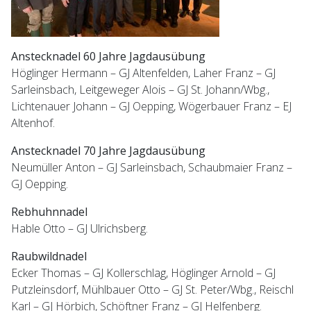
Anstecknadel 60 Jahre Jagdausübung
Höglinger Hermann – GJ Altenfelden, Laher Franz – GJ
Sarleinsbach, Leitgeweger Alois – GJ St. Johann/Wbg.,
Lichtenauer Johann – GJ Oepping, Wögerbauer Franz – EJ
Altenhof.
Anstecknadel 70 Jahre Jagdausübung
Neumüller Anton – GJ Sarleinsbach, Schaubmaier Franz –
GJ Oepping.
Rebhuhnnadel
Hable Otto – GJ Ulrichsberg.
Raubwildnadel
Ecker Thomas – GJ Kollerschlag, Höglinger Arnold – GJ
Putzleinsdorf, Mühlbauer Otto – GJ St. Peter/Wbg., Reischl
Karl – GJ Hörbich, Schöftner Franz – GJ Helfenberg.