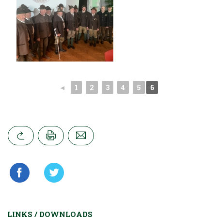
◄
1
2
3
4
5
6
LINKS / DOWNLOADS