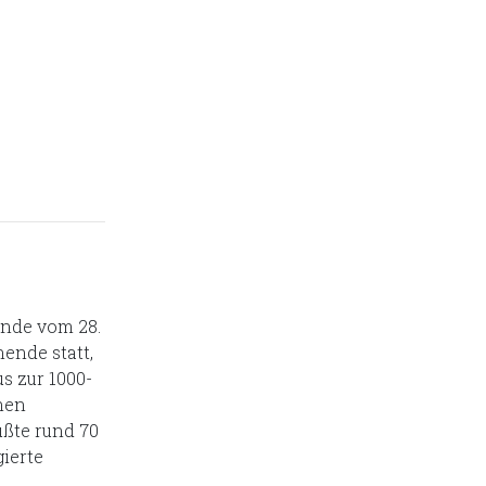
nde vom 28.
ende statt,
s zur 1000-
nen
üßte rund 70
ierte