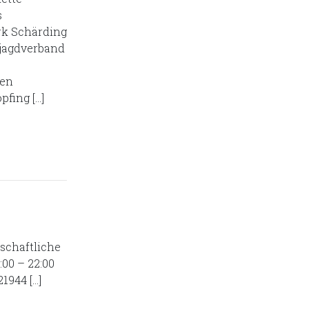
s
k Schärding
sjagdverband
len
fing […]
schaftliche
00 – 22:00
1944 […]