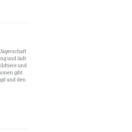
Jägerschaft
ing und lädt
ildtiere und
ionen gibt
agd und den