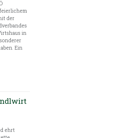
OÖ
feierlichem
it der
gdverbandes
irtshaus in
esonderer
aben. Ein
ndlwirt
d ehrt
ette