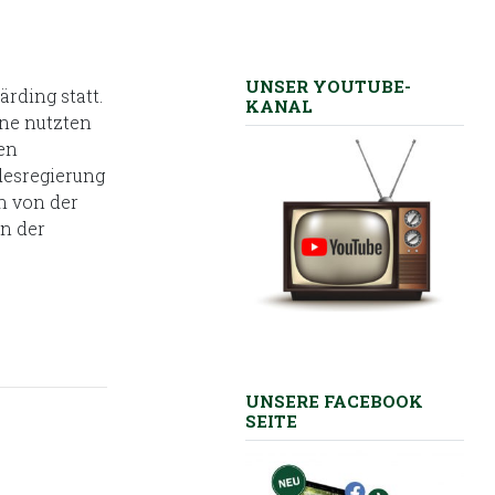
UNSER YOUTUBE-
rding statt.
KANAL
ane nutzten
en
desregierung
n von der
n der
UNSERE FACEBOOK
SEITE