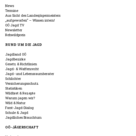
News
Termine
Aus Sicht des Landesjägermeisters
„aufgeworfen“ – Wissen intern!
OÖ Jagd TV
Newsletter
Rehwildpreis
RUND UM DIE JAGD
Jagdland OÖ
Jagdbezirke
Gesetz & Richtlinien
Jagd- & Waffenrecht
Jagd- und Lebensraumberater
Schlichter
Versicherungsschutz
Statistiken
Wildbret & Rezepte
Warum jagen wir?
Wild & Natur
Forst-Jagd-Dialog
Schule & Jagd
Jagdliches Brauchtum
OÖ-JÄGERSCHAFT