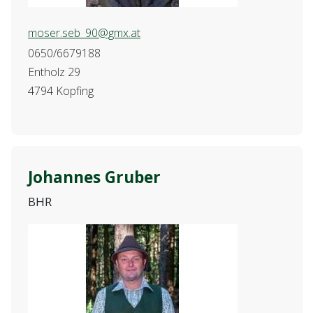
moser.seb_90@gmx.at
0650/6679188
Entholz 29
4794 Kopfing
Johannes Gruber
BHR