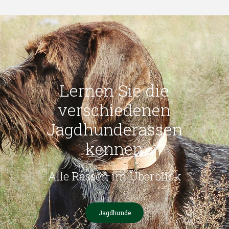
Lernen Sie die
verschiedenen
Jagdhunderassen
kennen
Alle Rassen im Überblick
Jagdhunde