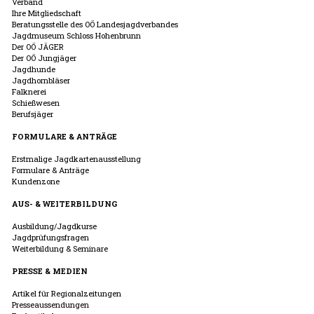
Verband
Ihre Mitgliedschaft
Beratungsstelle des OÖ Landesjagdverbandes
Jagdmuseum Schloss Hohenbrunn
Der OÖ JÄGER
Der OÖ Jungjäger
Jagdhunde
Jagdhornbläser
Falknerei
Schießwesen
Berufsjäger
FORMULARE & ANTRÄGE
Erstmalige Jagdkartenausstellung
Formulare & Anträge
Kundenzone
AUS- & WEITERBILDUNG
Ausbildung/Jagdkurse
Jagdprüfungsfragen
Weiterbildung & Seminare
PRESSE & MEDIEN
Artikel für Regionalzeitungen
Presseaussendungen