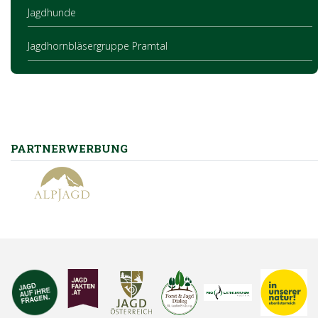
Jagdhunde
Jagdhornbläsergruppe Pramtal
PARTNERWERBUNG