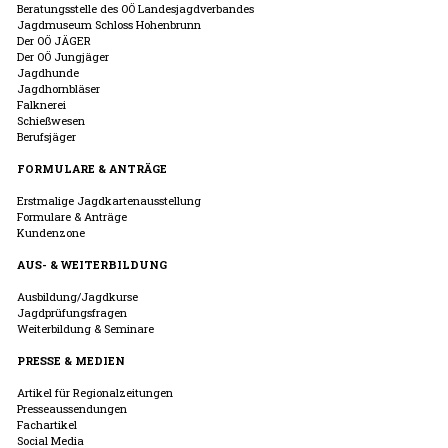
Beratungsstelle des OÖ Landesjagdverbandes
Jagdmuseum Schloss Hohenbrunn
Der OÖ JÄGER
Der OÖ Jungjäger
Jagdhunde
Jagdhornbläser
Falknerei
Schießwesen
Berufsjäger
FORMULARE & ANTRÄGE
Erstmalige Jagdkartenausstellung
Formulare & Anträge
Kundenzone
AUS- & WEITERBILDUNG
Ausbildung/Jagdkurse
Jagdprüfungsfragen
Weiterbildung & Seminare
PRESSE & MEDIEN
Artikel für Regionalzeitungen
Presseaussendungen
Fachartikel
Social Media