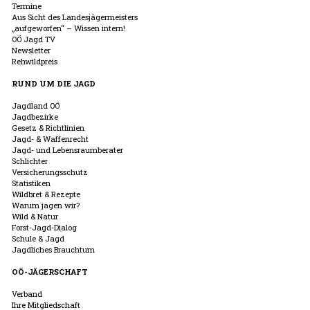
Termine
Aus Sicht des Landesjägermeisters
„aufgeworfen“ – Wissen intern!
OÖ Jagd TV
Newsletter
Rehwildpreis
RUND UM DIE JAGD
Jagdland OÖ
Jagdbezirke
Gesetz & Richtlinien
Jagd- & Waffenrecht
Jagd- und Lebensraumberater
Schlichter
Versicherungsschutz
Statistiken
Wildbret & Rezepte
Warum jagen wir?
Wild & Natur
Forst-Jagd-Dialog
Schule & Jagd
Jagdliches Brauchtum
OÖ-JÄGERSCHAFT
Verband
Ihre Mitgliedschaft