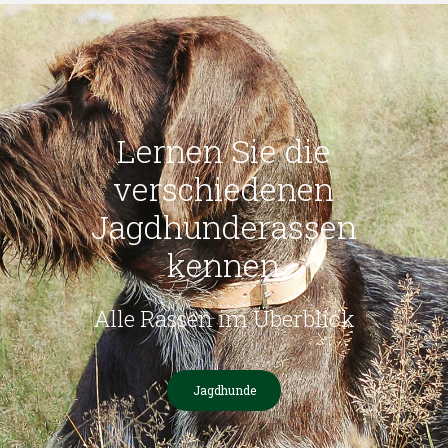
Lernen Sie die
verschiedenen
Jagdhunderassen
kennen
Alle Rassen im Überblick
Jagdhunde