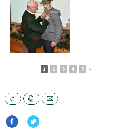
1
2
3
4
5
►