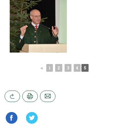
◄
1
2
3
4
5