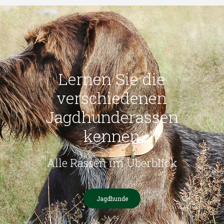
Lernen Sie die
verschiedenen
Jagdhunderassen
kennen
Alle Rassen im Überblick
Jagdhunde