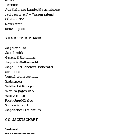
Termine
Aus Sicht des Landesjägermeisters
„aufgeworfen“ – Wissen intern!
OÖ Jagd TV
Newsletter
Rehwildpreis
RUND UM DIE JAGD
Jagdland OÖ
Jagdbezirke
Gesetz & Richtlinien
Jagd- & Waffenrecht
Jagd- und Lebensraumberater
Schlichter
Versicherungsschutz
Statistiken
Wildbret & Rezepte
Warum jagen wir?
Wild & Natur
Forst-Jagd-Dialog
Schule & Jagd
Jagdliches Brauchtum
OÖ-JÄGERSCHAFT
Verband
Ihre Mitgliedschaft