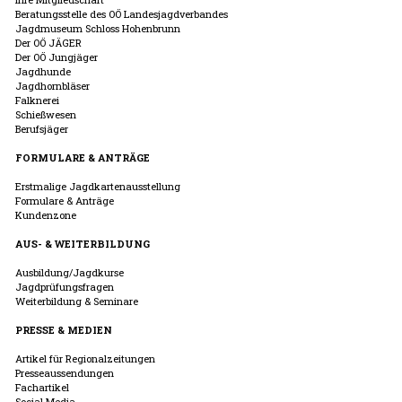
Beratungsstelle des OÖ Landesjagdverbandes
Jagdmuseum Schloss Hohenbrunn
Der OÖ JÄGER
Der OÖ Jungjäger
Jagdhunde
Jagdhornbläser
Falknerei
Schießwesen
Berufsjäger
FORMULARE & ANTRÄGE
Erstmalige Jagdkartenausstellung
Formulare & Anträge
Kundenzone
AUS- & WEITERBILDUNG
Ausbildung/Jagdkurse
Jagdprüfungsfragen
Weiterbildung & Seminare
PRESSE & MEDIEN
Artikel für Regionalzeitungen
Presseaussendungen
Fachartikel
Social Media