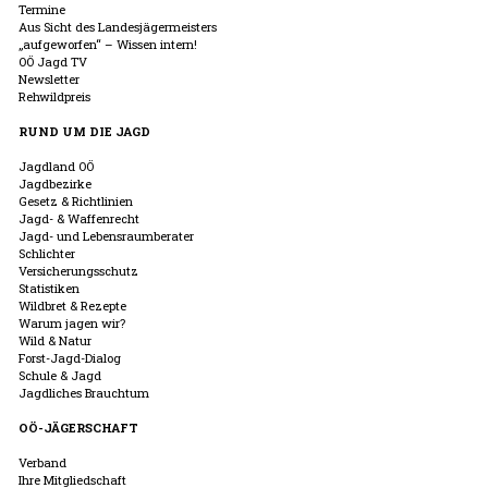
Termine
Aus Sicht des Landesjägermeisters
„aufgeworfen“ – Wissen intern!
OÖ Jagd TV
Newsletter
Rehwildpreis
RUND UM DIE JAGD
Jagdland OÖ
Jagdbezirke
Gesetz & Richtlinien
Jagd- & Waffenrecht
Jagd- und Lebensraumberater
Schlichter
Versicherungsschutz
Statistiken
Wildbret & Rezepte
Warum jagen wir?
Wild & Natur
Forst-Jagd-Dialog
Schule & Jagd
Jagdliches Brauchtum
OÖ-JÄGERSCHAFT
Verband
Ihre Mitgliedschaft