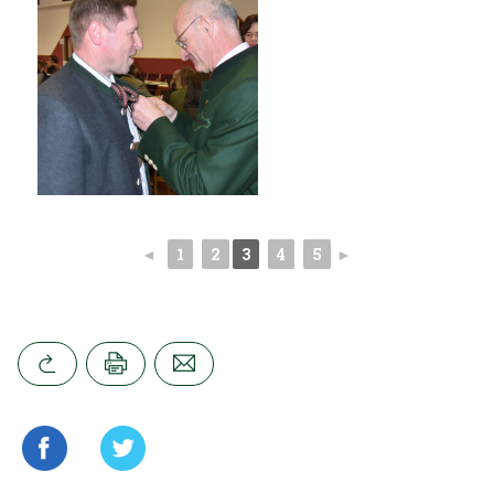
◄
1
2
3
4
5
►