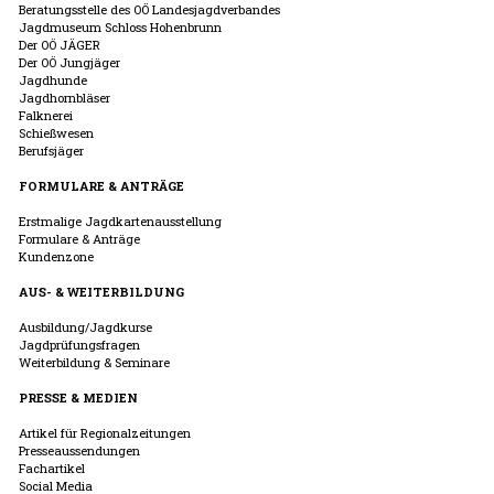
Beratungsstelle des OÖ Landesjagdverbandes
Jagdmuseum Schloss Hohenbrunn
Der OÖ JÄGER
Der OÖ Jungjäger
Jagdhunde
Jagdhornbläser
Falknerei
Schießwesen
Berufsjäger
FORMULARE & ANTRÄGE
Erstmalige Jagdkartenausstellung
Formulare & Anträge
Kundenzone
AUS- & WEITERBILDUNG
Ausbildung/Jagdkurse
Jagdprüfungsfragen
Weiterbildung & Seminare
PRESSE & MEDIEN
Artikel für Regionalzeitungen
Presseaussendungen
Fachartikel
Social Media