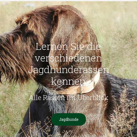
Lernen Sie die
verschiedenen
Jagdhunderassen
kennen
Alle Rassen im Überblick
Jagdhunde