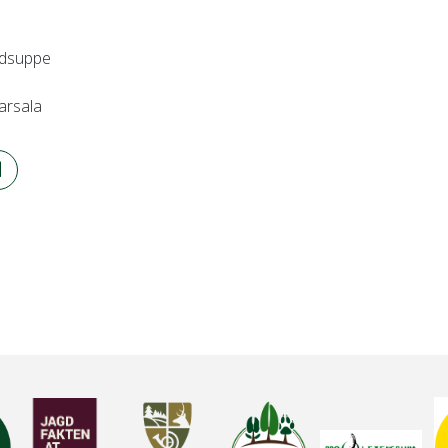
indsuppe
arsala