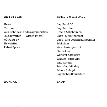
AKTUELLES
RUND UM DIE JAGD
News
Jagdland OÖ
Termine
Jagdbezirke
Aus Sicht des Landesjägermeisters
Gesetz & Richtlinien
„aufgeworfen“ – Wissen intern!
Jagd- & Waffenrecht
OÖ Jagd TV
Jagd- und Lebensraumberater
Newsletter
Schlichter
Rehwildpreis
Versicherungsschutz
Statistiken
Wildbret & Rezepte
Warum jagen wir?
Wild & Natur
Forst-Jagd-Dialog
Schule & Jagd
Jagdliches Brauchtum
KONTAKT
SHOP