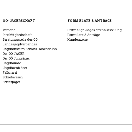
OÖ-JÄGERSCHAFT
FORMULARE & ANTRÄGE
Verband
Erstmalige Jagdkartenausstellung
Ihre Mitgliedschaft
Formulare & Anträge
Beratungsstelle des OÖ
Kundenzone
Landesjagdverbandes
Jagdmuseum Schloss Hohenbrunn
Der OÖ JÄGER
Der OÖ Jungjäger
Jagdhunde
Jagdhornbläser
Falknerei
Schießwesen
Berufsjäger