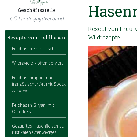
Hasenr
Geschäftsstelle
OÖ Landesjagdverband
Rezept von Frau Ve
Wildrezepte
Rezepte vom Feldhasen
Feldhasen Krenfleisch
Wildraviolo - offen serviert
Feldhasenragout nach
französischer Art mit Speck
& Rotwein
Feldhasen-Biryani mit
ÖsterReis
Gezupftes Hasenfleisch auf
rustikalen Ofenwedges