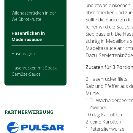
und etwas einkochen. 
abschmecken und zur 
Wildhasenrücken in der
Weißbrotkruste
Sollte die Sauce zu dü
feiner wird die Sauce,
Hasenrücken in
Sieb passiert. Die Ha
Madeirasauce
schräg in Medaillons 
Madeirasauce anricht
Hasenragout
Dazu: Serviettenknödel,
Zutaten für 3 Portio
Hasenrücken mit Speck
Gemüse-Sauce
2 Hasenrückenfilets
Salz und Pfeffer aus d
Mühle
1 EL Wacholderbeere
1 Zwiebel
PARTNERWERBUNG
10 dag Kartoffeln
2 kleine Karotten
1 Petersilienwurzel