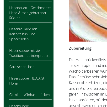
Hasenduett - Geschmorter
Hase & rosa gebratener
Rücken
Hasenroulade mit
Kartoffelblini und
Speckfisolen
Zubereitung:
Hasensuppe mit viel
Tradition, neu interpretiert!
Die Hasenrückenfilets
Trockentupfen und mit 
Sardischer Hase
Wacholderbeeren wür
Das Gemüse sehr klein
Hasensuppe (HLBLA St.
Kasserolle erhitzen, 
Florian)
und in Alufolie verpack
garen. Inzwischen im 
Gerollter Wildhasenrücken
Hitze anrösten, mit d
anschließend durch ei
Hasensuppe