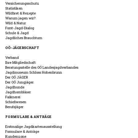
Versicherungsschutz
Statistiken
Wildbret & Rezepte
Warum jagen wir?
Wild & Natur
Forst-Jagd-Dialog
Schule & Jagd
Jagdliches Brauchtum
OÖ-JÄGERSCHAFT
Verband
Ihre Mitgliedschaft
Beratungsstelle des OÖ Landesjagdverbandes
Jagdmuseum Schloss Hohenbrunn
Der OÖ JÄGER
Der OÖ Jungjäger
Jagdhunde
Jagdhornbläser
Falknerei
Schießwesen
Berufsjäger
FORMULARE & ANTRÄGE
Erstmalige Jagdkartenausstellung
Formulare & Anträge
Kundenzone