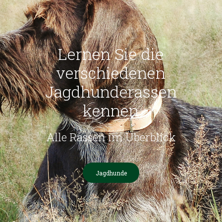
Lernen Sie die
verschiedenen
Jagdhunderassen
kennen
Alle Rassen im Überblick
Jagdhunde