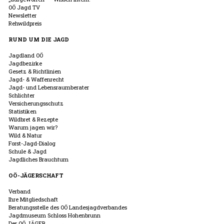
OÖ Jagd TV
Newsletter
Rehwildpreis
RUND UM DIE JAGD
Jagdland OÖ
Jagdbezirke
Gesetz & Richtlinien
Jagd- & Waffenrecht
Jagd- und Lebensraumberater
Schlichter
Versicherungsschutz
Statistiken
Wildbret & Rezepte
Warum jagen wir?
Wild & Natur
Forst-Jagd-Dialog
Schule & Jagd
Jagdliches Brauchtum
OÖ-JÄGERSCHAFT
Verband
Ihre Mitgliedschaft
Beratungsstelle des OÖ Landesjagdverbandes
Jagdmuseum Schloss Hohenbrunn
Der OÖ JÄGER