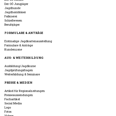
Der OÖ Jungjäger
Jagdhunde
Jagdhornbläser
Falknerei
Schießwesen
Berufsjäger
FORMULARE & ANTRÄGE
Erstmalige Jagdkartenausstellung
Formulare & Anträge
Kundenzone
AUS- & WEITERBILDUNG
Ausbildung/Jagdkurse
Jagdprüfungsfragen
Weiterbildung & Seminare
PRESSE & MEDIEN
Artikel für Regionalzeitungen
Presseaussendungen
Fachartikel
Social Media
Logo
Fotos
Videos