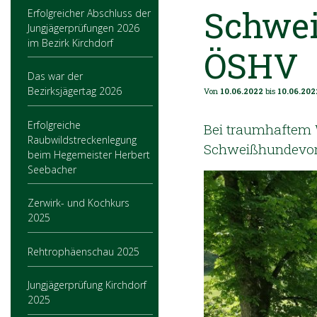
Schwei
Erfolgreicher Abschluss der
Jungjägerprüfungen 2026
im Bezirk Kirchdorf
ÖSHV
Das war der
Bezirksjägertag 2026
Von
10.06.2022
bis
10.06.202
Erfolgreiche
Bei traumhaftem W
Raubwildstreckenlegung
Schweißhundevorpr
beim Hegemeister Herbert
Seebacher
Zerwirk- und Kochkurs
2025
Rehtrophäenschau 2025
Jungjägerprüfung Kirchdorf
2025