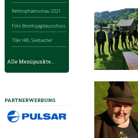
Rehtrophäenschau 2021
Foto Bezirksjagdausschuss
70er HRL Seebacher
Hirsch- u.
Alle Menüpunkte...
Gamstrophäenbewertung
2021
Rehtrophäenbewertung
2020
PARTNERWERBUNG
Bezirksjägertag 2020
Fuchsnacht HR
Windischgarsten 2020