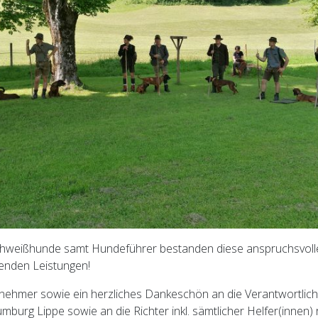
chweißhunde samt Hundeführer bestanden diese anspruchsvoll
genden Leistungen!
ilnehmer sowie ein herzliches Dankeschön an die Verantwortlic
burg Lippe sowie an die Richter inkl. sämtlicher Helfer(innen)