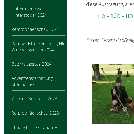
diese Austragung, all
Hubertusmesse
Hinterstoder 2024
HO – RÜD – HO!
Rehtrophäenschau 2024
Fotos: Gerald Großhag
Raubwildstreckenlegung HR
Windischgarsten 2024
Bezirksjägertag 2024
Adventfensteröffnung
Steinbach/St.
Zerwirk-/Kochkurs 2023
Rehtrophäenschau 2023
Ehrung für Gastronomen