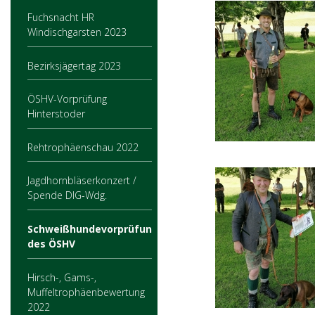
Fuchsnacht HR
Windischgarsten 2023
Bezirksjägertag 2023
ÖSHV-Vorprüfung
Hinterstoder
Rehtrophäenschau 2022
Jagdhornbläserkonzert /
Spende DIG-Wdg.
Schweißhundevorprüfung
des ÖSHV
Hirsch-, Gams-,
Muffeltrophäenbewertung
2022