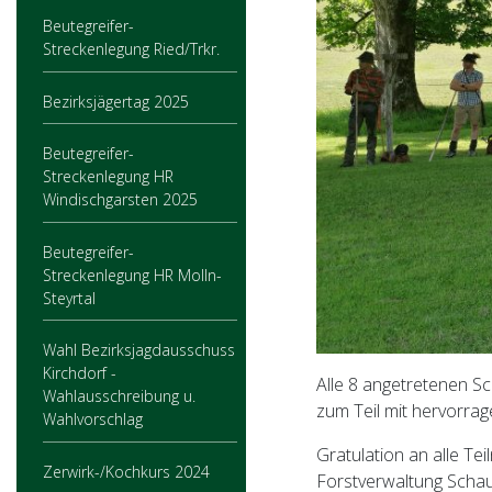
Beutegreifer-
Streckenlegung Ried/Trkr.
Bezirksjägertag 2025
Beutegreifer-
Streckenlegung HR
Windischgarsten 2025
Beutegreifer-
Streckenlegung HR Molln-
Steyrtal
Wahl Bezirksjagdausschuss
Kirchdorf -
Alle 8 angetretenen S
Wahlausschreibung u.
zum Teil mit hervorra
Wahlvorschlag
Gratulation an alle Te
Zerwirk-/Kochkurs 2024
Forstverwaltung Schaum