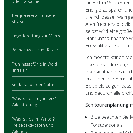
oder Tatsache?
ihr Heil im Verstecken
Energie zu sparen und
Tierquälerei auf unseren
„Feind“ besser wahrge
Straßen
Atemfrequenz plötzlich
selbst wird eine groß
Jungwildrettung zur Mähzeit
Nahrungsaufnahme wie
Fressaktivität zum Hun
Rehnachwuchs im Revier
Ich möchte keinen Men
Frühlingsgefühle in Wald
oder diskreditieren, s
und Flur
Rücksichtnahme auf die
brauchen, die Beunruhi
Kinderstube der Natur
Beispiele zeigen, dass
und dadurch alle profi
"Was ist los im Jänner?"
Schitourenplanung mi
Wildfütterung
Bitte beachten Sie 
"Was ist los im Winter?"
Forstpersonals.
Freizeitaktivitäten und
Wildtiere