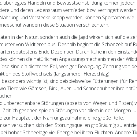
, überlegtes Handeln und Bewusstseinsbildung können jedoch 
tiere und deren Lebensraum vermieden bzw. verringert werden
 Nahrung und Verstecke knapp werden, können Sportarten wie
hneeschuhwandern diese Situation verschlechtern.
itäten in der Natur, sondern auch die Jagd wirken sich auf die zei
uster von Wildtieren aus. Deshalb beginnt die Schonzeit auf Re
arten spätestens Ende Dezember. Durch Ruhe in den Einständ
des können die natürlichen Anpassungsmechanismen der Wildt
Diese sind ein dichteres Fell, weniger Bewegung, Zehrung von d
ktion des Stoffwechsels (langsamerer Herzschlag).
besonders wichtig ist, sind beispielsweise Fütterungen (für Re
 wo Tiere wie Gämsen, Birk-, Auer- und Schneehühner ihre natür
uchen.
und unberechenbare Störungen (abseits von Wegen und Pisten) w
 Zeitlich gesehen spielen Störungen vor allem in der Morgen- 
 zur Hauptzeit der Nahrungsaufnahme eine große Rolle.
msen versuchen sich den Störungsquellen großräumig zu entzi
bei hoher Schneelage viel Energie bei ihren Fluchten. Andere T