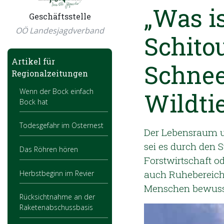
„Was is
Geschäftsstelle
OÖ Landesjagdverband
Schito
Artikel für
Schne
Regionalzeitungen
Wenn der Bock einfach
Wildti
Bock hat
Todesgefahr im Osternest
Der Lebensraum u
sei es durch den 
Das Röhren hören
Forstwirtschaft 
auch Ruhebereiche
Herbstbeginn im Revier
Menschen bewusst
Rücksichtnahme an der
Raketenabschussbasis