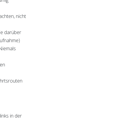
umig
chten, nicht
ie darüber
saufnahme)
 Niemals
ten
ahrtsrouten
inks in der