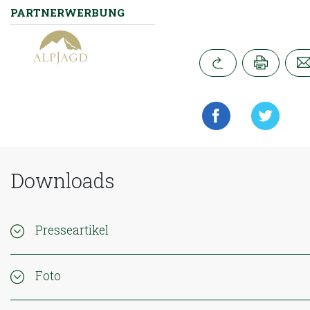
Im Zeichen der
PARTNERWERBUNG
Nachhaltigkeit
Abschuss von Rehen,
Hirschen und Gämsen -
Muss das sein?
Das Abwerfen des Geweihs
beim Rotwild
Downloads
Presseartikel
Foto