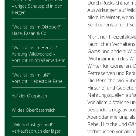
Durch Rücksichtnahme
– uriges Schauspiel in den
Auswirkungen auf Wild
Bergen
allem im Winter, wenn
Schitourenlauf und Sc
"Was ist los im Oktober?"
Hase, Fasan & Co...
Nicht nur Freizeitaktiv
räumlichen Verhaltensm
"Was ist los im Herbst?"
Gams und andere Wild
Achtung Wildwechsel -
(Wohnzimmer) des Wil
Vorsicht im Straßenverkehr
Winter funktionieren. 
Fettreserven und Redu
"Was ist los im Juli?"
Die Bereiche, wo Ruhe 
Vorsicht - liebestolle Rehe!
Hirsche) und Gebiete,
Nahrungsquellen aufs
Auf der Ökopirsch
Vor allem plötzliche 
besonders negativ aus.
Wildes Oberösterreich
Abenddämmerung, also
Rehe, Hirsche und Gä
„Wildbret ist gesund!“
Verkaufsspruch der Jäger
verbrauchen vor allem 