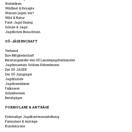
Statistiken
Wildbret & Rezepte
Warum jagen wir?
Wild & Natur
Forst-Jagd-Dialog
Schule & Jagd
Jagdliches Brauchtum
OÖ-JÄGERSCHAFT
Verband
Ihre Mitgliedschaft
Beratungsstelle des OÖ Landesjagdverbandes
Jagdmuseum Schloss Hohenbrunn
Der OÖ JÄGER
Der OÖ Jungjäger
Jagdhunde
Jagdhornbläser
Falknerei
Schießwesen
Berufsjäger
FORMULARE & ANTRÄGE
Erstmalige Jagdkartenausstellung
Formulare & Anträge
Kundenzone