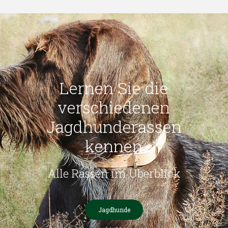
Lernen Sie die
verschiedenen
Jagdhunderassen
kennen
Alle Rassen im Überblick
Jagdhunde