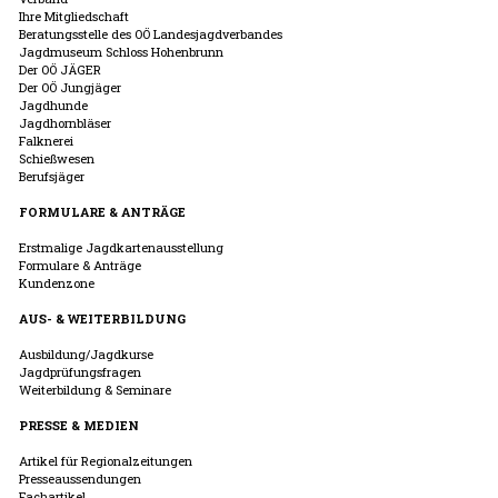
Ihre Mitgliedschaft
Beratungsstelle des OÖ Landesjagdverbandes
Jagdmuseum Schloss Hohenbrunn
Der OÖ JÄGER
Der OÖ Jungjäger
Jagdhunde
Jagdhornbläser
Falknerei
Schießwesen
Berufsjäger
FORMULARE & ANTRÄGE
Erstmalige Jagdkartenausstellung
Formulare & Anträge
Kundenzone
AUS- & WEITERBILDUNG
Ausbildung/Jagdkurse
Jagdprüfungsfragen
Weiterbildung & Seminare
PRESSE & MEDIEN
Artikel für Regionalzeitungen
Presseaussendungen
Fachartikel