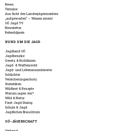
News
Termine
Aus Sicht des Landesjägermeisters
„aufgeworfen“ – Wissen intern!
OÖ Jagd TV
Newsletter
Rehwildpreis
RUND UM DIE JAGD
Jagdland OÖ
Jagdbezirke
Gesetz & Richtlinien
Jagd- & Waffenrecht
Jagd- und Lebensraumberater
Schlichter
Versicherungsschutz
Statistiken
Wildbret & Rezepte
Warum jagen wir?
Wild & Natur
Forst-Jagd-Dialog
Schule & Jagd
Jagdliches Brauchtum
OÖ-JÄGERSCHAFT
Verband