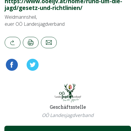
https://www.ooeljv.at/home/rund-um-die-
jagd/gesetz-und-richtlinien/
Weidmannsheil,
euer OÖ Landesjagdverband
Geschäftsstelle
OÖ Landesjagdverband