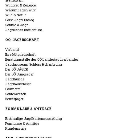
Statistiken
Wildbret & Rezepte
Warum jagen wir?
Wild & Natur
Forst-Jagd-Dialog
Schule & Jagd
Jagdliches Brauchtum
OÖ-JÄGERSCHAFT
Verband
Ihre Mitgliedschaft
Beratungsstelle des OÖ Landesjagdverbandes
Jagdmuseum Schloss Hohenbrunn
Der OÖ JÄGER
Der OÖ Jungjäger
Jagdhunde
Jagdhornbläser
Falknerei
Schießwesen
Berufsjäger
FORMULARE & ANTRÄGE
Erstmalige Jagdkartenausstellung
Formulare & Anträge
Kundenzone