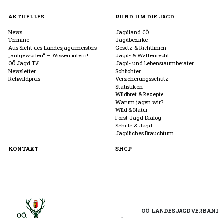
AKTUELLES
RUND UM DIE JAGD
News
Jagdland OÖ
Termine
Jagdbezirke
Aus Sicht des Landesjägermeisters
Gesetz & Richtlinien
„aufgeworfen“ – Wissen intern!
Jagd- & Waffenrecht
OÖ Jagd TV
Jagd- und Lebensraumberater
Newsletter
Schlichter
Rehwildpreis
Versicherungsschutz
Statistiken
Wildbret & Rezepte
Warum jagen wir?
Wild & Natur
Forst-Jagd-Dialog
Schule & Jagd
Jagdliches Brauchtum
KONTAKT
SHOP
OÖ LANDESJAGDVERBAN