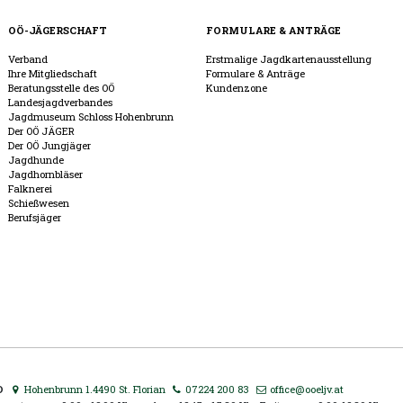
OÖ-JÄGERSCHAFT
FORMULARE & ANTRÄGE
Verband
Erstmalige Jagdkartenausstellung
Ihre Mitgliedschaft
Formulare & Anträge
Beratungsstelle des OÖ
Kundenzone
Landesjagdverbandes
Jagdmuseum Schloss Hohenbrunn
Der OÖ JÄGER
Der OÖ Jungjäger
Jagdhunde
Jagdhornbläser
Falknerei
Schießwesen
Berufsjäger
D
Hohenbrunn 1.4490 St. Florian
07224 200 83
office@ooeljv.at