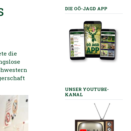
s
DIE OÖ-JAGD APP
te die
ngslose
chwestern
gerschaft
UNSER YOUTUBE-
KANAL