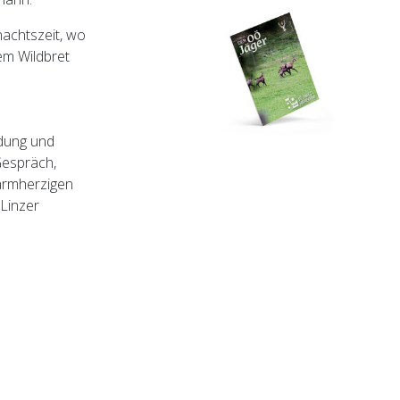
nachtszeit, wo
em Wildbret
dung und
Gespräch,
Barmherzigen
 Linzer