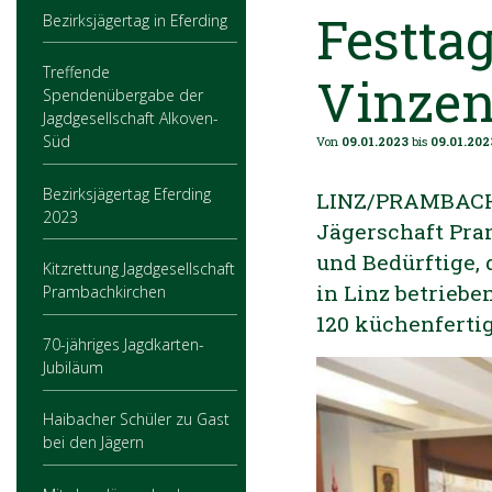
Festta
Bezirksjägertag in Eferding
Treffende
Vinzen
Spendenübergabe der
Jagdgesellschaft Alkoven-
Süd
Von
09.01.2023
bis
09.01.202
Bezirksjägertag Eferding
LINZ/PRAMBACHK
2023
Jägerschaft Pr
und Bedürftige,
Kitzrettung Jagdgesellschaft
in Linz betriebe
Prambachkirchen
120 küchenferti
70-jähriges Jagdkarten-
Jubiläum
Haibacher Schüler zu Gast
bei den Jägern