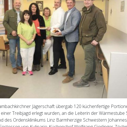
mbachkirchner Jägerschaft übergab 120 küchenfertige Portion
einer Treibjagd erlegt wurden, an die Leiterin der Wärmestube S
d des Ordensklinikums Linz Barmherzige Schwestern Johannes
Festessen von Kulinario-Küchenchef Wolfgang Gierlinger-Zöch