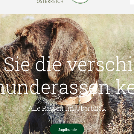
 Sie die versch
hunderassen k
Alle Rassen im Überblick
Jagdhunde