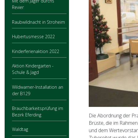
Mit dem Jäger durchs
Revier
Raubwildnacht in Stroheim
Hubertusmesse 2022
Kinderferienaktion 2022
Aktion Kindergarten -
Schule & Jagd
Wildwarner-Installation an
der B129
Brauchbarkeitsprüfung im
Bezirk Eferding
Die Abordnung der Pra
Brüste, die im Rahmen 
Waldtag
und dem Wertevorstan
Zubereitet wurde das 