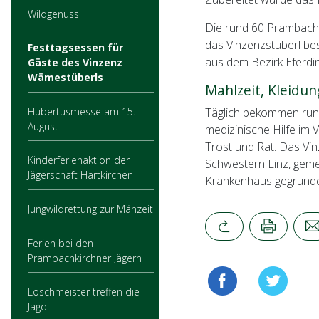
Wildgenuss
Die rund 60 Prambachk
das Vinzenzstüberl bes
Festtagsessen für
aus dem Bezirk Eferdin
Gäste des Vinzenz
Wämestüberls
Mahlzeit, Kleidun
Hubertusmesse am 15.
Täglich bekommen run
August
medizinische Hilfe im
Trost und Rat. Das Vi
Kinderferienaktion der
Schwestern Linz, gemei
Jägerschaft Hartkirchen
Krankenhaus gegründe
Jungwildrettung zur Mähzeit
Ferien bei den
Prambachkirchner Jägern
Löschmeister treffen die
Jagd