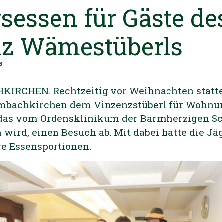
gsessen für Gäste de
z Wämestüberls
3
IRCHEN. Rechtzeitig vor Weihnachten statte
ambachkirchen dem Vinzenzstüberl für Wohnu
 das vom Ordensklinikum der Barmherzigen S
n wird, einen Besuch ab. Mit dabei hatte die Jä
ge Essensportionen.