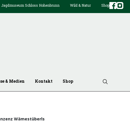
Jagdmuseum Schloss Hohenbrunn
Wild & Natur
Shop
sse & Medien
Kontakt
Shop
Vinzenz Wämestüberls