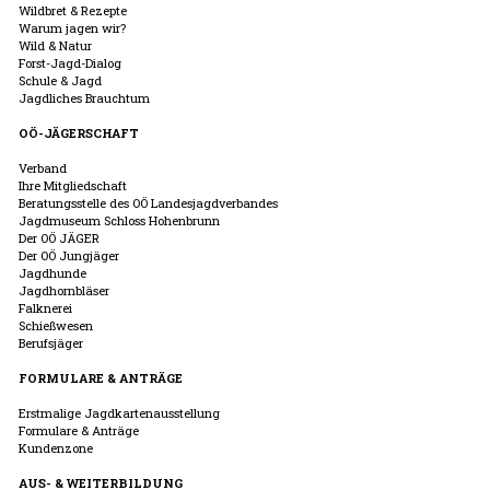
Wildbret & Rezepte
Warum jagen wir?
Wild & Natur
Forst-Jagd-Dialog
Schule & Jagd
Jagdliches Brauchtum
OÖ-JÄGERSCHAFT
Verband
Ihre Mitgliedschaft
Beratungsstelle des OÖ Landesjagdverbandes
Jagdmuseum Schloss Hohenbrunn
Der OÖ JÄGER
Der OÖ Jungjäger
Jagdhunde
Jagdhornbläser
Falknerei
Schießwesen
Berufsjäger
FORMULARE & ANTRÄGE
Erstmalige Jagdkartenausstellung
Formulare & Anträge
Kundenzone
AUS- & WEITERBILDUNG