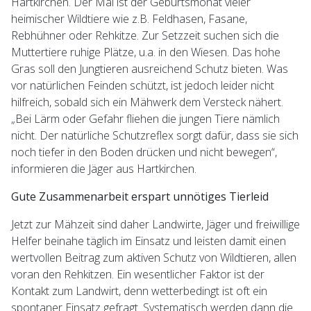
Hartkirchen. Der Mai ist der Geburtsmonat vieler
heimischer Wildtiere wie z.B. Feldhasen, Fasane,
Rebhühner oder Rehkitze. Zur Setzzeit suchen sich die
Muttertiere ruhige Plätze, u.a. in den Wiesen. Das hohe
Gras soll den Jungtieren ausreichend Schutz bieten. Was
vor natürlichen Feinden schützt, ist jedoch leider nicht
hilfreich, sobald sich ein Mähwerk dem Versteck nähert.
„Bei Lärm oder Gefahr fliehen die jungen Tiere nämlich
nicht. Der natürliche Schutzreflex sorgt dafür, dass sie sich
noch tiefer in den Boden drücken und nicht bewegen“,
informieren die Jäger aus Hartkirchen.
Gute Zusammenarbeit erspart unnötiges Tierleid
Jetzt zur Mähzeit sind daher Landwirte, Jäger und freiwillige
Helfer beinahe täglich im Einsatz und leisten damit einen
wertvollen Beitrag zum aktiven Schutz von Wildtieren, allen
voran den Rehkitzen. Ein wesentlicher Faktor ist der
Kontakt zum Landwirt, denn wetterbedingt ist oft ein
spontaner Einsatz gefragt. Systematisch werden dann die