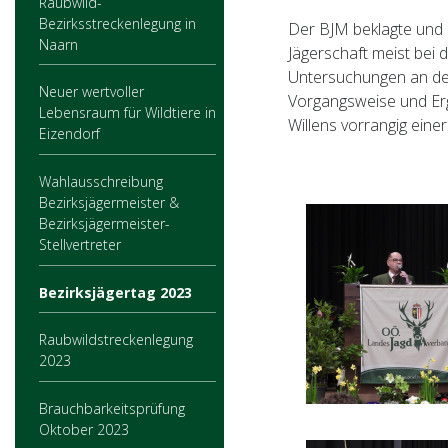
Raubwild-
Bezirksstreckenlegung in
Der BJM beklagte und 
Naarn
Jägerschaft meist bei 
Untersuchungen an der
Neuer wertvoller
Vorgangsweise und Erg
Lebensraum für Wildtiere in
Willens vorrangig ein
Eizendorf
Wahlausschreibung
Bezirksjägermeister &
Bezirksjägermeister-
Stellvertreter
Bezirksjägertag 2023
Raubwildstreckenlegung
2023
Brauchbarkeitsprüfung
Oktober 2023