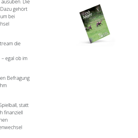
k ausüben. Die
. Dazu gehört
 um bei
chsel
stream die
– egal ob im
ren Befragung
 ihm
ielball, statt
 finanziell
chen
ivenwechsel