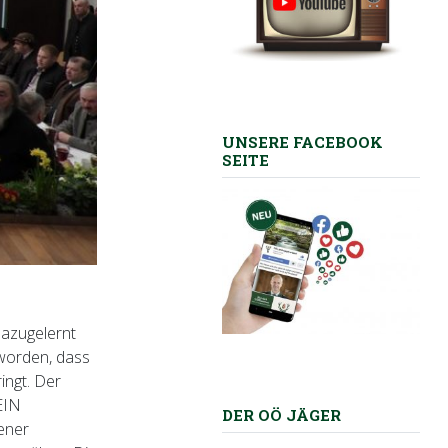
UNSERE FACEBOOK
SEITE
dazugelernt
geworden, dass
ingt. Der
KEIN
DER OÖ JÄGER
ener