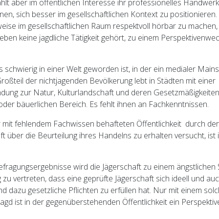
hlt aber im öffentlichen Interesse ihr professionelles Handwer
en, sich besser im gesellschaftlichen Kontext zu positionieren
weise im gesellschaftlichen Raum respektvoll hörbar zu machen,
ben keine jagdliche Tätigkeit gehört, zu einem Perspektivenwe
ies schwierig in einer Welt geworden ist, in der ein medialer Main
Großteil der nichtjagenden Bevölkerung lebt in Städten mit einer
ng zur Natur, Kulturlandschaft und deren Gesetzmäßigkeiten 
n oder bäuerlichen Bereich. Es fehlt ihnen an Fachkenntnissen.
 mit fehlendem Fachwissen behafteten Öffentlichkeit durch de
ft über die Beurteilung ihres Handelns zu erhalten versucht, ist
fragungsergebnisse wird die Jägerschaft zu einem ängstlichen Sp
zu vertreten, dass eine geprüfte Jägerschaft sich ideell und auch
nd dazu gesetzliche Pflichten zu erfüllen hat. Nur mit einem sol
Jagd ist in der gegenüberstehenden Öffentlichkeit ein Perspekt