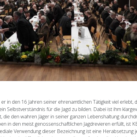
er in den 16 Jahren seiner ehrenamtlichen Tätigkeit viel erlebt, 
ein Selbstverständnis für die Jagd zu bilden. Dabei ist ihm klar
st, die den wahren Jäger in seiner ganzen Lebenshaltung durchdr
ben in den meist genossenschaftlichen Jagdrevieren erfüllt, ist 
diale Verwendung dieser Bezeichnung ist eine Herabsetzung j