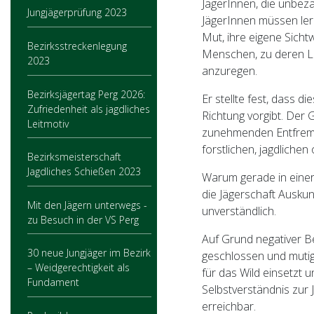
JägerInnen, die unbeza
Jungjägerprüfung 2023
JägerInnen müssen lern
Mut, ihre eigene Sicht
Bezirksstreckenlegung
Menschen, zu deren Le
2023
anzuregen.
Bezirksjägertag Perg 2026:
Er stellte fest, dass d
Zufriedenheit als jagdliches
Richtung vorgibt. Der 
Leitmotiv
zunehmenden Entfremdu
forstlichen, jagdliche
Bezirksmeisterschaft
Jagdliches Schießen 2023
Warum gerade in einer
die Jägerschaft Auskun
Mit den Jägern unterwegs -
unverständlich.
zu Besuch in der VS Perg
Auf Grund negativer Be
30 neue Jungjäger im Bezirk
geschlossen und mutig 
– Weidgerechtigkeit als
für das Wild einsetzt u
Fundament
Selbstverständnis zur 
erreichbar.