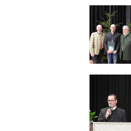
Ehrungen 2022
Bezirksmeisterschaft 2022
Bezirksstreckenlegung
2022
Bezirksstreckenlegung
2021
Raubwildstreckenlegung
2020
Jungjägerprüfungen 2020
Hubertuskapelle - Bad
Kreuzen