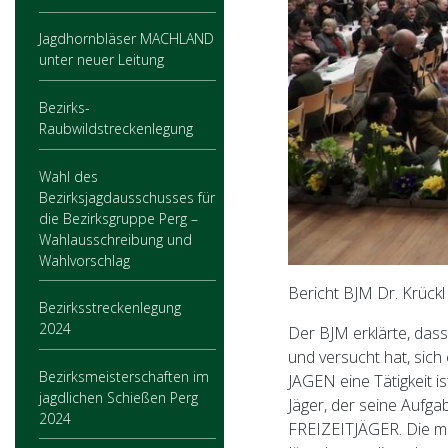
Jagdhornbläser MACHLAND
unter neuer Leitung
Bezirks-
Raubwildstreckenlegung
Wahl des
Bezirksjagdausschusses für
die Bezirksgruppe Perg –
Wahlausschreibung und
Wahlvorschlag
Bericht BJM Dr. Krückl
Bezirksstreckenlegung
2024
Der BJM erklärte, dass 
und versucht hat, sich 
Bezirksmeisterschaften im
JAGEN eine Tätigkeit i
jagdlichen Schießen Perg
Jäger, der seine Aufga
2024
FREIZEITJÄGER. Die me