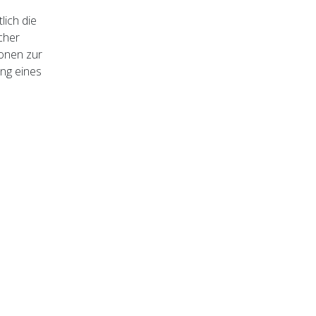
lich die
cher
onen zur
ung eines