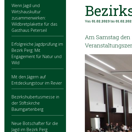
Bezirk
Wenn Jagd und
Wirtshauskultur
zusammenwirken:
Von
01.02.2023
bis
01.02.202
Wildbretplakette für das
Gasthaus Peterseil
Am Samstag den 2
Erfolgreiche Jagdprüfung im
Veranstaltungszent
Bezirk Perg: Mit
Engagement für Natur und
Wild
Mit den Jägern auf
Entdeckungstour im Revier
Bezirkshubertusmesse in
der Stiftskirche
Baumgartenberg
Neue Botschafter für die
Jagd im Bezirk Perg