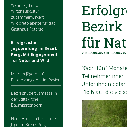
Erfolg
Wenn Jagd und
Wirtshauskultur
zusammenwirken:
Bezirk
Wildbretplakette für das
Gasthaus Peterseil
für Na
Erfolgreiche
Jagdprüfung im Bezirk
Von
17.06.2025
bis
17.06.202
Perg: Mit Engagement
für Natur und Wild
Nach fünf Monaten
Mit den Jägern auf
Teilnehmerinnen u
Entdeckungstour im Revier
Unter ihnen befan
Fleiß auf die viels
Bezirkshubertusmesse in
der Stiftskirche
Baumgartenberg
Neue Botschafter für die
Jagd im Bezirk Perg