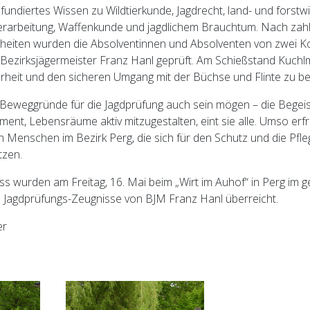
 fundiertes Wissen zu Wildtierkunde, Jagdrecht, land- und forstwi
erarbeitung, Waffenkunde und jagdlichem Brauchtum. Nach zah
nheiten wurden die Absolventinnen und Absolventen von zwei 
 Bezirksjägermeister Franz Hanl geprüft. Am Schießstand Kuchl
herheit und den sicheren Umgang mit der Büchse und Flinte zu b
 Beweggründe für die Jagdprüfung auch sein mögen – die Begeis
nt, Lebensräume aktiv mitzugestalten, eint sie alle. Umso erfre
 Menschen im Bezirk Perg, die sich für den Schutz und die Pfl
tzen.
ss wurden am Freitag, 16. Mai beim „Wirt im Auhof“ in Perg im 
e Jagdprüfungs-Zeugnisse von BJM Franz Hanl überreicht.
er