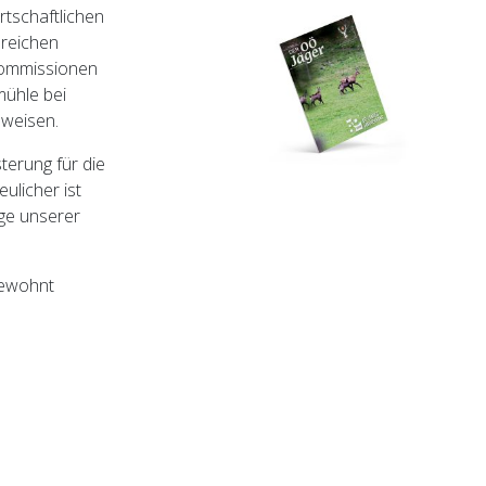
rtschaftlichen
lreichen
Kommissionen
mühle bei
eweisen.
terung für die
ulicher ist
ege unserer
gewohnt