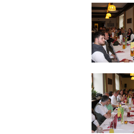
Ehrungen 2022
Bezirksmeisterschaft 2022
Bezirksstreckenlegung
2022
Bezirksstreckenlegung
2021
Raubwildstreckenlegung
2020
Jungjägerprüfungen 2020
Hubertuskapelle - Bad
Kreuzen