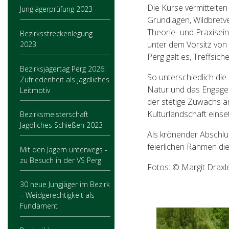
Die Kurse vermittelten
Jungjägerprüfung 2023
Grundlagen, Wildbretv
Theorie- und Praxisei
Bezirksstreckenlegung
unter dem Vorsitz von
2023
Perg galt es, Treffsic
Bezirksjägertag Perg 2026:
So unterschiedlich die
Zufriedenheit als jagdliches
Natur und das Engageme
Leitmotiv
der stetige Zuwachs an
Kulturlandschaft einse
Bezirksmeisterschaft
Jagdliches Schießen 2023
Als krönender Abschlu
feierlichen Rahmen di
Mit den Jägern unterwegs -
zu Besuch in der VS Perg
Fotos: © Margit Draxl
30 neue Jungjäger im Bezirk
– Weidgerechtigkeit als
Fundament