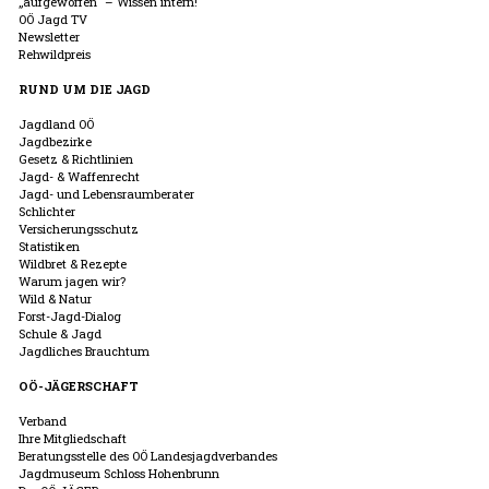
„aufgeworfen“ – Wissen intern!
OÖ Jagd TV
Newsletter
Rehwildpreis
RUND UM DIE JAGD
Jagdland OÖ
Jagdbezirke
Gesetz & Richtlinien
Jagd- & Waffenrecht
Jagd- und Lebensraumberater
Schlichter
Versicherungsschutz
Statistiken
Wildbret & Rezepte
Warum jagen wir?
Wild & Natur
Forst-Jagd-Dialog
Schule & Jagd
Jagdliches Brauchtum
OÖ-JÄGERSCHAFT
Verband
Ihre Mitgliedschaft
Beratungsstelle des OÖ Landesjagdverbandes
Jagdmuseum Schloss Hohenbrunn