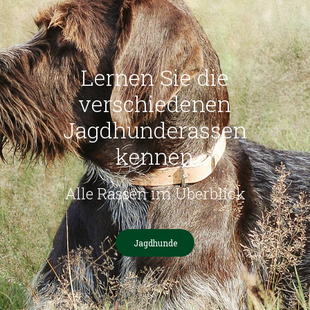
Lernen Sie die
verschiedenen
Jagdhunderassen
kennen
Alle Rassen im Überblick
Jagdhunde