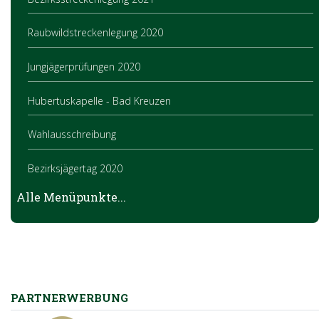
Raubwildstreckenlegung 2020
Jungjägerprüfungen 2020
Hubertuskapelle - Bad Kreuzen
Wahlausschreibung
Bezirksjägertag 2020
Alle Menüpunkte...
Jungjägerprüfung 2021
PARTNERWERBUNG