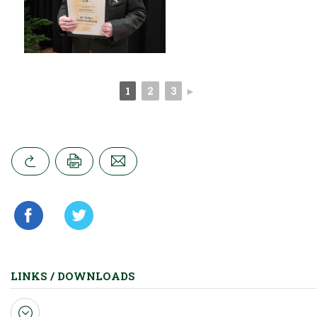
1
2
3
►
LINKS / DOWNLOADS