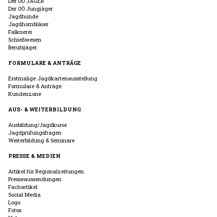
Der OÖ JÄGER
Der OÖ Jungjäger
Jagdhunde
Jagdhornbläser
Falknerei
Schießwesen
Berufsjäger
FORMULARE & ANTRÄGE
Erstmalige Jagdkartenausstellung
Formulare & Anträge
Kundenzone
AUS- & WEITERBILDUNG
Ausbildung/Jagdkurse
Jagdprüfungsfragen
Weiterbildung & Seminare
PRESSE & MEDIEN
Artikel für Regionalzeitungen
Presseaussendungen
Fachartikel
Social Media
Logo
Fotos