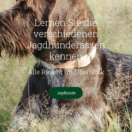
Lernen Sie die
verschiedenen
Jagdhunderassen
kennen
Alle Rassen im Überblick
Jagdhunde