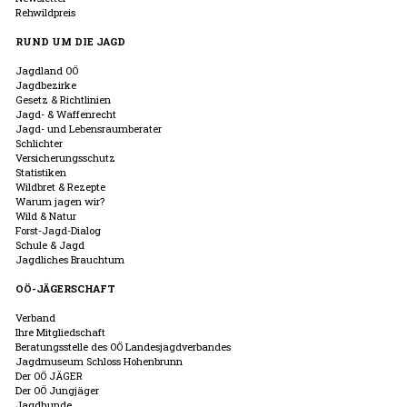
Rehwildpreis
RUND UM DIE JAGD
Jagdland OÖ
Jagdbezirke
Gesetz & Richtlinien
Jagd- & Waffenrecht
Jagd- und Lebensraumberater
Schlichter
Versicherungsschutz
Statistiken
Wildbret & Rezepte
Warum jagen wir?
Wild & Natur
Forst-Jagd-Dialog
Schule & Jagd
Jagdliches Brauchtum
OÖ-JÄGERSCHAFT
Verband
Ihre Mitgliedschaft
Beratungsstelle des OÖ Landesjagdverbandes
Jagdmuseum Schloss Hohenbrunn
Der OÖ JÄGER
Der OÖ Jungjäger
Jagdhunde