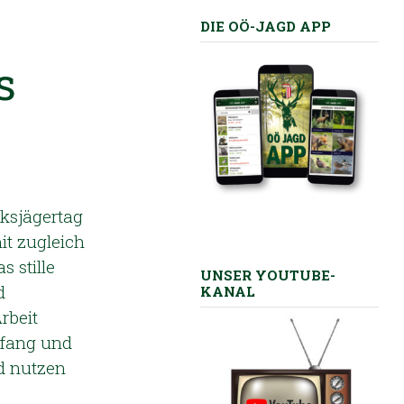
DIE OÖ-JAGD APP
s
rksjägertag
it zugleich
s stille
UNSER YOUTUBE-
d
KANAL
rbeit
mfang und
d nutzen