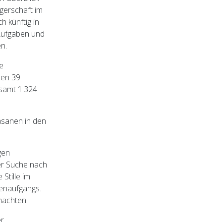
ägerschaft im
h künftig in
 Aufgaben und
n.
e
den 39
esamt 1.324
Fasanen in den
gen
er Suche nach
Stille im
nenaufgangs.
machten.
er