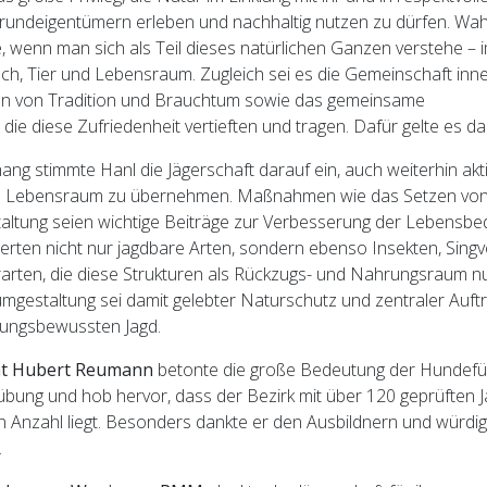
rundeigentümern erleben und nachhaltig nutzen zu dürfen. Wa
e, wenn man sich als Teil dieses natürlichen Ganzen verstehe –
h, Tier und Lebensraum. Zugleich sei es die Gemeinschaft inne
gen von Tradition und Brauchtum sowie das gemeinsame
die diese Zufriedenheit vertieften und tragen. Dafür gelte es da
g stimmte Hanl die Jägerschaft darauf ein, auch weiterhin akt
en Lebensraum zu übernehmen. Maßnahmen wie das Setzen vo
staltung seien wichtige Beiträge zur Verbesserung der Lebensbe
tierten nicht nur jagdbare Arten, sondern ebenso Insekten, Sing
rarten, die diese Strukturen als Rückzugs- und Nahrungsraum n
mgestaltung sei damit gelebter Naturschutz und zentraler Auftr
ungsbewussten Jagd.
nt Hubert Reumann
betonte die große Bedeutung der Hundefüh
bung und hob hervor, dass der Bezirk mit über 120 geprüften
en Anzahl liegt. Besonders dankte er den Ausbildnern und würdi
.