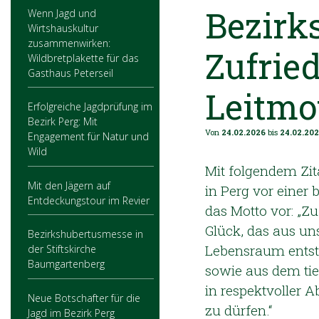
Bezirks
Wenn Jagd und
Wirtshauskultur
zusammenwirken:
Zufried
Wildbretplakette für das
Gasthaus Peterseil
Leitmo
Erfolgreiche Jagdprüfung im
Bezirk Perg: Mit
Von
24.02.2026
bis
24.02.20
Engagement für Natur und
Wild
Mit folgendem Zit
Mit den Jägern auf
in Perg vor einer 
Entdeckungstour im Revier
das Motto vor: „Zu
Glück, das aus u
Bezirkshubertusmesse in
Lebensraum entste
der Stiftskirche
Baumgartenberg
sowie aus dem tie
in respektvoller
Neue Botschafter für die
zu dürfen.“
Jagd im Bezirk Perg