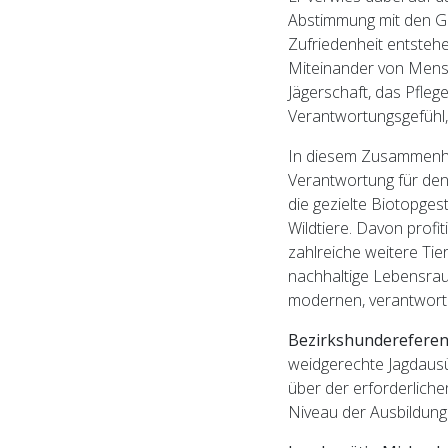
Abstimmung mit den G
Zufriedenheit entsteh
Ehrungen 2022
Miteinander von Mensc
Jägerschaft, das Pfle
Bezirksmeisterschaft 2022
Verantwortungsgefühl, 
Bezirksstreckenlegung
In diesem Zusammenhan
2022
Verantwortung für d
die gezielte Biotopge
Bezirksstreckenlegung
Wildtiere. Davon profi
2021
zahlreiche weitere Tie
nachhaltige Lebensrau
Raubwildstreckenlegung
2020
modernen, verantwort
Bezirkshunderefere
Jungjägerprüfungen 2020
weidgerechte Jagdausü
über der erforderlich
Hubertuskapelle - Bad
Niveau der Ausbildung
Kreuzen