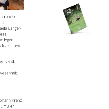
ahlreiche
und
aela Langer-
reas
ollegen,
cklzeichnete
 Kreisl,
nwesenheit.
er
ohann Kranzl,
ßlmüller,