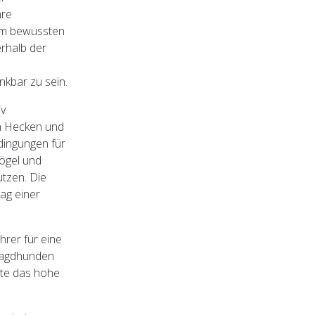
hre
 im bewussten
rhalb der
nkbar zu sein.
iv
n Hecken und
dingungen für
vögel und
utzen. Die
ag einer
rer für eine
 Jagdhunden
gte das hohe