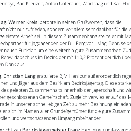
Stiermayr, Bad Kreuzen; Anton Unterauer, Windhaag und Karl Ebe
g. Werner Kreisl
betonte in seinen Grußworten, dass die
t nicht nur zufrieden, sondern vor allem sehr dankbar für die 
geleistete Arbeit sei. In diesem Zusammenhang stellte er mit M
chpartner für Jagdagenden der BH Perg vor. Mag. Behr, selbst
iner neuen Funktion um eine weiterhin gute Zusammenarbeit. Zu
 Rehwildabschuss im Bezirk, der mit 110,2 Prozent deutlich über
en Dank aus.
 Christian Lang
gratulierte BJM Hanl zur außerordentlich reg
nnen und Jäger aus dem Bezirk am Bezirksjägertag. Diese stark
n des gelebten Zusammenhalts innerhalb der Jägerschaft und w
ner geschlossenen Gemeinschaft. Zugleich verwies er auf das 
erade in unserer schnelllebigen Zeit zu mehr Besinnung einladen 
 er sich im Namen aller Grundeigentümer für die gute Zusamm
vollen und wertschätzenden Umgang miteinander.
ericht
gab
Bezirksjägermeister Franz Hanl
einen umfassenden