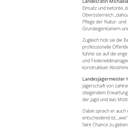
Landesrätin Michae
Wahlausschreibung
Einsatz und betonte, 
Oberösterreich „dahoam
Bezirksjägertag 2020
Pflege der Natur- und 
Grundeigentümern und
Jungjägerprüfung 2021
Zugleich hob sie die 
professionelle Öffentl
führte sie auf die en
und Federwildmanageme
konstruktiver Abstim
Landesjägermeister H
Jägerschaft von zahlr
steigendem Erwartungs
der Jagd und das Mott
Dabei sprach er auch d
entscheidend ist, „wie
faire Chance zu geben 