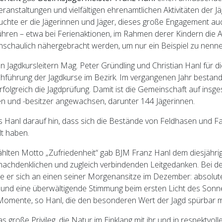
eranstaltungen und vielfältigen ehrenamtlichen Aktivitäten der J
uchte er die Jägerinnen und Jäger, dieses große Engagement auc
führen – etwa bei Ferienaktionen, im Rahmen derer Kindern die
anschaulich nähergebracht werden, um nur ein Beispiel zu nenne
n Jagdkursleitern Mag. Peter Gründling und Christian Hanl für di
hführung der Jagdkurse im Bezirk. Im vergangenen Jahr bestan
rfolgreich die Jagdprüfung. Damit ist die Gemeinschaft auf insg
en und -besitzer angewachsen, darunter 144 Jägerinnen.
ies Hanl darauf hin, dass sich die Bestände von Feldhasen und 
lt haben.
lten Motto „Zufriedenheit“ gab BJM Franz Hanl dem diesjähri
 nachdenklichen und zugleich verbindenden Leitgedanken. Bei d
 er sich an einen seiner Morgenansitze im Dezember: absolute 
uft und eine überwältigende Stimmung beim ersten Licht des Son
Momente, so Hanl, die den besonderen Wert der Jagd spürbar 
s große Privileg, die Natur im Einklang mit ihr und in respektvoll