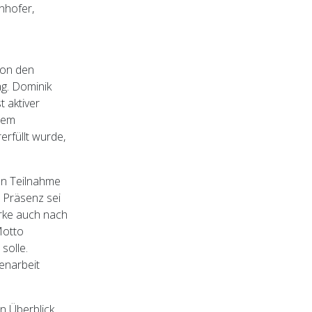
nhofer,
von den
ag. Dominik
 aktiver
dem
erfüllt wurde,
en Teilnahme
e Präsenz sei
irke auch nach
Motto
solle.
enarbeit
 Überblick