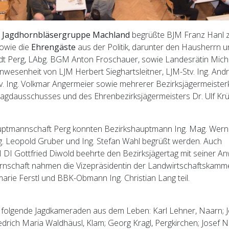
r
Jagdhornbläsergruppe Machland
begrüßte BJM Franz Hanl z
sowie die
Ehrengäste
aus der Politik, darunter den Hausherrn 
dt Perg, LAbg. BGM Anton Froschauer, sowie Landesrätin Mich
wesenheit von LJM Herbert Sieghartsleitner, LJM-Stv. Ing. And
v. Ing. Volkmar Angermeier sowie mehrerer Bezirksjägermeisterk
jagdausschusses und des Ehrenbezirksjägermeisters Dr. Ulf Krü
uptmannschaft Perg konnten Bezirkshauptmann Ing. Mag. Werner
g. Leopold Gruber und Ing. Stefan Wahl begrüßt werden. Auch
 DI Gottfried Diwold beehrte den Bezirksjägertag mit seiner A
ernschaft nahmen die Vizepräsidentin der Landwirtschaftskamm
arie Ferstl und BBK-Obmann Ing. Christian Lang teil.
 folgende Jagdkameraden aus dem Leben: Karl Lehner, Naarn; J
iedrich Maria Waldhäusl, Klam; Georg Kragl, Pergkirchen; Josef Ni