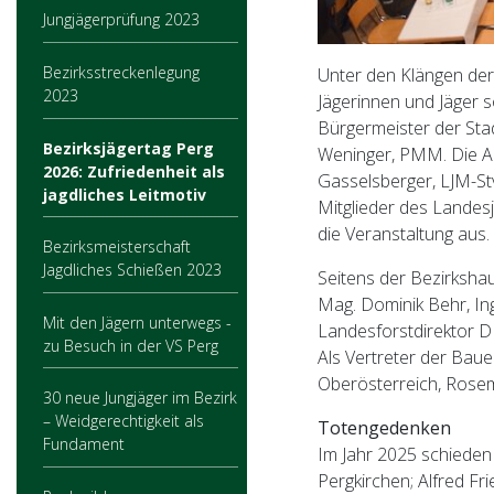
Jungjägerprüfung 2023
Bezirksstreckenlegung
Unter den Klängen de
2023
Jägerinnen und Jäger 
Bürgermeister der Sta
Bezirksjägertag Perg
Weninger, PMM. Die An
2026: Zufriedenheit als
Gasselsberger, LJM-St
jagdliches Leitmotiv
Mitglieder des Landes
die Veranstaltung aus.
Bezirksmeisterschaft
Jagdliches Schießen 2023
Seitens der Bezirksha
Mag. Dominik Behr, In
Mit den Jägern unterwegs -
Landesforstdirektor DI
zu Besuch in der VS Perg
Als Vertreter der Bau
Oberösterreich, Rosem
30 neue Jungjäger im Bezirk
– Weidgerechtigkeit als
Totengedenken
Fundament
Im Jahr 2025 schieden
Pergkirchen; Alfred Fr