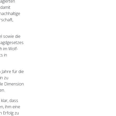
gagierten
 damit
nachhaltige
rschaft,
l sowie die
 Jagdgesetzes
h im Wolf-
s in
Jahre für die
in zu
ale Dimension
en.
klar, dass
en, ihm eine
n Erfolg zu