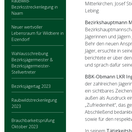
Raubwild-
Mitterkirchen; Josef 
Bezirksstreckenlegung in
Lebing.
Naarn
Bezirkshauptmann Ma
Neuer wertvoller
Bezirkshauptmannschaf
Lebensraum für Wildtiere in
Jägerinnen und Jägern 
Eizendorf
Behr den neuen Anspre
Jäger, ersuchte in se
Wahlausschreibung
berichtete er über den
Bezirksjägermeister &
und sprach dafür sein
Bezirksjägermeister-
Stellvertreter
BBK-Obmann LKR Ing.
der zahlreichen Jägeri
Bezirksjägertag 2023
ein sichtbares Zeiche
außen als Ausdruck ei
Raubwildstreckenlegung
„Zufriedenheit“, das g
2023
Abschließend bedankte
sowie für den respekt
Brauchbarkeitsprüfung
Oktober 2023
In seinem
Tätigkeitsb