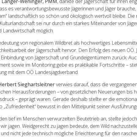
la Langer-Weninger, PMM
, dankte der Jägerschaft für ihren en
dass es verantwortungsbewusste Jägerinnen und Jäger brauche,
“ landschaftlich so schön und ökologisch wertvoll bleibe. Die 
Kulturlandschaft sei nur durch ein starkes Miteinander von Jäge
 Landwirtschaft möglich.
Bedeutung von regionalem Wildbret als hochwertiges Lebensmitte
ichkeitsarbeit der Jägerschaft hervor. Den Erfolg des neuen OÖ.
ge Einbindung von Jägerschaft und Grundeigentümern zurück. Auc
nt sowie im Monitoring gebe es praktikable Fortschritte – stet
mung mit dem OÖ Landesjagdverband.
erbert Sieghartsleitner
verwies darauf, dass die vergangenen 
eichen Herausforderungen – von gesetzlichen Neuerungen bis h
druck – geprägt waren. Gerade deshalb stellte er die emotion
o „Zufriedenheit“ bewusst in den Mittelpunkt seiner Ausführung
en tief im Menschen verwurzelten Beutetrieb an, stellte jedoch 
“ wir jagen. Weidgerecht zu jagen bedeute, dem Wild nachzustell
und nicht jede technisch mögliche Erleichterung für den rasche