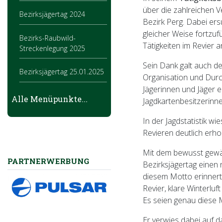
über die zahlreichen V
Bezirksjägertag 2024
Bezirk Perg. Dabei ers
gleicher Weise fortzu
Bezirks-Raubwild-
Tätigkeiten im Revier 
Streckenlegung 2025
Sein Dank galt auch de
Bezirksjägertag 25.01.2025
Organisation und Durc
Jägerinnen und Jäger e
Bezirksmeisterschaft
Alle Menüpunkte...
Jagdkartenbesitzerinn
Jagdliches Schießen 2025
In der Jagdstatistik w
Bezirksstreckenlegung und
Revieren deutlich erho
10 Jahre JHBG Katsdorf
Mit dem bewusst gewäh
PARTNERWERBUNG
Brauchbarkeitsprüfung
Bezirksjägertag einen
2025, Bezirk Perg
diesem Motto erinnerte
Revier, klare Winterl
Bezirksjägertag 2022
Es seien genau diese 
Er verwies dabei auf da
Jungjägerprüfung 2022