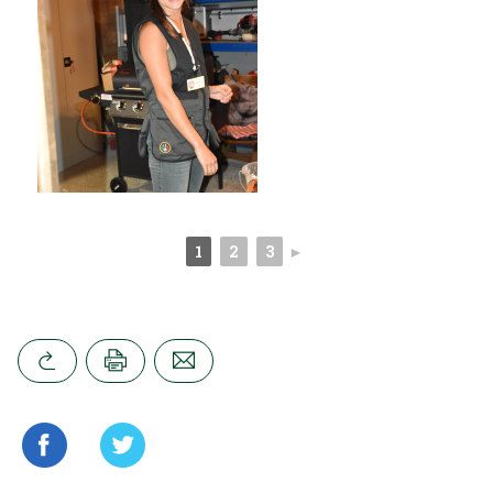
1
2
3
►