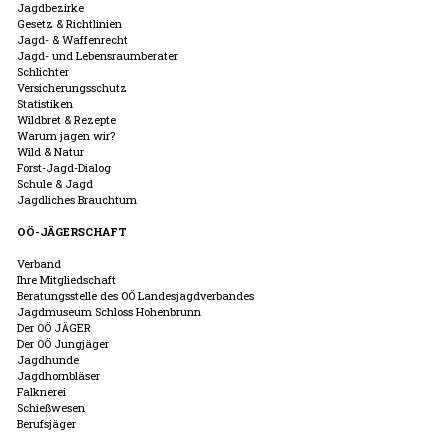
Jagdbezirke
Gesetz & Richtlinien
Jagd- & Waffenrecht
Jagd- und Lebensraumberater
Schlichter
Versicherungsschutz
Statistiken
Wildbret & Rezepte
Warum jagen wir?
Wild & Natur
Forst-Jagd-Dialog
Schule & Jagd
Jagdliches Brauchtum
OÖ-JÄGERSCHAFT
Verband
Ihre Mitgliedschaft
Beratungsstelle des OÖ Landesjagdverbandes
Jagdmuseum Schloss Hohenbrunn
Der OÖ JÄGER
Der OÖ Jungjäger
Jagdhunde
Jagdhornbläser
Falknerei
Schießwesen
Berufsjäger