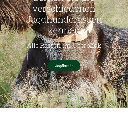
verschiedenen
Jagdhunderassen
kennen
Alle Rassen im Überblick
Jagdhunde