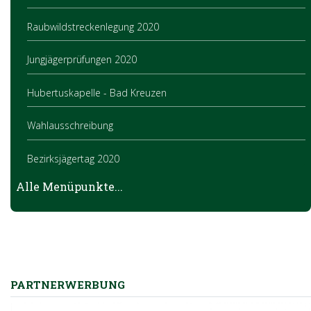
Raubwildstreckenlegung 2020
Jungjägerprüfungen 2020
Hubertuskapelle - Bad Kreuzen
Wahlausschreibung
Bezirksjägertag 2020
Alle Menüpunkte...
Jungjägerprüfung 2021
PARTNERWERBUNG