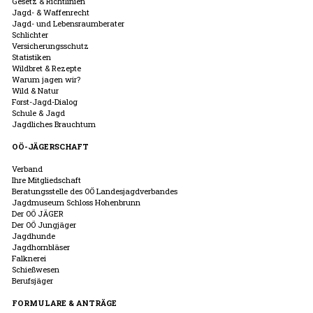
Gesetz & Richtlinien
Jagd- & Waffenrecht
Jagd- und Lebensraumberater
Schlichter
Versicherungsschutz
Statistiken
Wildbret & Rezepte
Warum jagen wir?
Wild & Natur
Forst-Jagd-Dialog
Schule & Jagd
Jagdliches Brauchtum
OÖ-JÄGERSCHAFT
Verband
Ihre Mitgliedschaft
Beratungsstelle des OÖ Landesjagdverbandes
Jagdmuseum Schloss Hohenbrunn
Der OÖ JÄGER
Der OÖ Jungjäger
Jagdhunde
Jagdhornbläser
Falknerei
Schießwesen
Berufsjäger
FORMULARE & ANTRÄGE