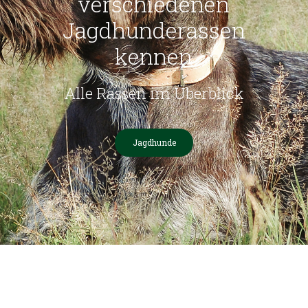
verschiedenen
Jagdhunderassen
kennen
Alle Rassen im Überblick
Jagdhunde